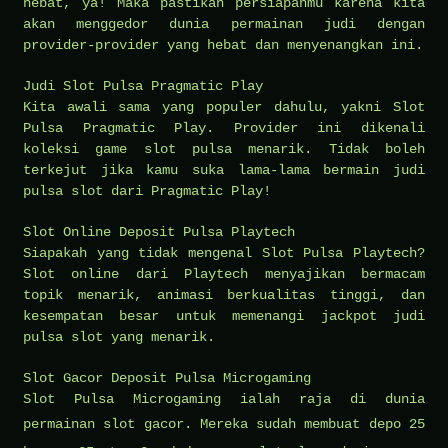
hebat, ya! Maka pastikan persiapanmu karena kita
akan menggedor dunia permainan judi dengan
provider-provider yang hebat dan menyenangkan ini.
Judi Slot Pulsa Pragmatic Play
Kita awali sama yang populer dahulu, yakni Slot
Pulsa Pragmatic Play. Provider ini dikenali
koleksi game slot pulsa menarik. Tidak boleh
terkejut jika kamu suka lama-lama bermain judi
pulsa slot dari Pragmatic Play!
Slot Online Deposit Pulsa Playtech
Siapakah yang tidak mengenal Slot Pulsa Playtech?
Slot online dari Playtech menyajikan bermacam
topik menarik, animasi berkualitas tinggi, dan
kesempatan besar untuk memenangi jackpot judi
pulsa slot yang menarik.
Slot Gacor Deposit Pulsa Microgaming
Slot Pulsa Microgaming ialah raja di dunia
permainan slot gacor. Mereka sudah membuat
depo 25