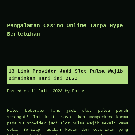
Skip
to
Pengalaman Casino Online Tanpa Hype
content
Berlebihan
13 Link Provider Judi Slot Pulsa Wajib
Dimainkan Hari ini 2023
Posted on
11 Juli, 2023
by
Folty
Halo, beberapa fans judi slot pulsa penuh
semangat! Ini kali, saya akan memperkenalkanmu
pada 13 provider judi slot pulsa wajib sekali kamu
coba. Bersiap rasakan kesan dan keceriaan yang