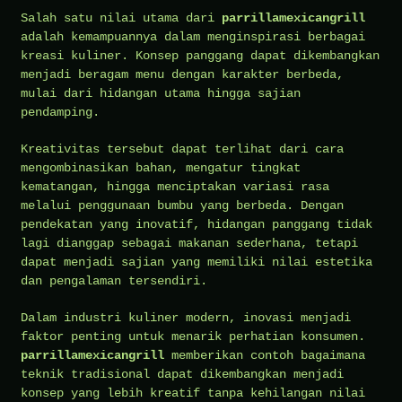
Salah satu nilai utama dari
parrillamexicangrill
adalah kemampuannya dalam menginspirasi berbagai
kreasi kuliner. Konsep panggang dapat dikembangkan
menjadi beragam menu dengan karakter berbeda,
mulai dari hidangan utama hingga sajian
pendamping.
Kreativitas tersebut dapat terlihat dari cara
mengombinasikan bahan, mengatur tingkat
kematangan, hingga menciptakan variasi rasa
melalui penggunaan bumbu yang berbeda. Dengan
pendekatan yang inovatif, hidangan panggang tidak
lagi dianggap sebagai makanan sederhana, tetapi
dapat menjadi sajian yang memiliki nilai estetika
dan pengalaman tersendiri.
Dalam industri kuliner modern, inovasi menjadi
faktor penting untuk menarik perhatian konsumen.
parrillamexicangrill
memberikan contoh bagaimana
teknik tradisional dapat dikembangkan menjadi
konsep yang lebih kreatif tanpa kehilangan nilai