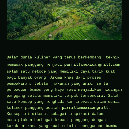
Dalam dunia kuliner yang terus berkembang, teknik
memasak panggang menjadi
parrillamexicangrill.com
salah satu metode yang memiliki daya tarik kuat
bagi banyak orang. Aroma khas dari proses
pembakaran, tekstur makanan yang unik, serta
perpaduan bumbu yang kaya rasa menjadikan hidangan
panggang selalu memiliki tempat tersendiri. Salah
satu konsep yang menghadirkan inovasi dalam dunia
kuliner panggang adalah
parrillamexicangrill
.
Konsep ini dikenal sebagai inspirasi dalam
menciptakan berbagai kreasi panggang dengan
karakter rasa yang kuat melalui penggunaan bumbu