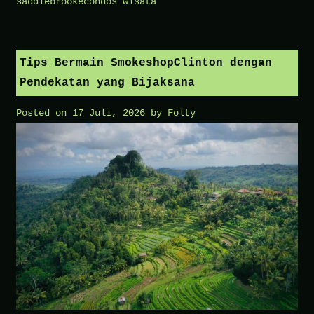
saddlebrookecondos wisata
Tips Bermain SmokeshopClinton dengan
Pendekatan yang Bijaksana
Posted on
17 Juli, 2026
by
Folty