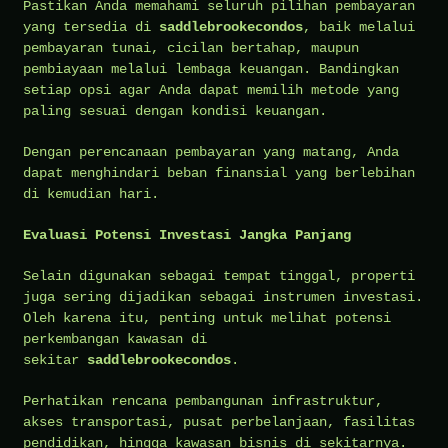
Pastikan Anda memahami seluruh pilihan pembayaran
yang tersedia di
saddlebrookecondos
, baik melalui
pembayaran tunai, cicilan bertahap, maupun
pembiayaan melalui lembaga keuangan. Bandingkan
setiap opsi agar Anda dapat memilih metode yang
paling sesuai dengan kondisi keuangan.
Dengan perencanaan pembayaran yang matang, Anda
dapat menghindari beban finansial yang berlebihan
di kemudian hari.
Evaluasi Potensi Investasi Jangka Panjang
Selain digunakan sebagai tempat tinggal, properti
juga sering dijadikan sebagai instrumen investasi.
Oleh karena itu, penting untuk melihat potensi
perkembangan kawasan di
sekitar
saddlebrookecondos
.
Perhatikan rencana pembangunan infrastruktur,
akses transportasi, pusat perbelanjaan, fasilitas
pendidikan, hingga kawasan bisnis di sekitarnya.