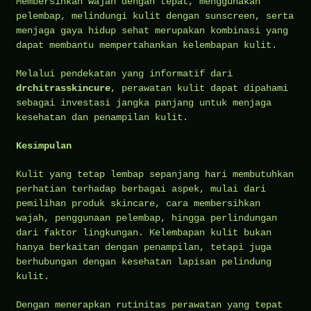
Membersihkan wajah dengan tepat, menggunakan
pelembap, melindungi kulit dengan sunscreen, serta
menjaga gaya hidup sehat merupakan kombinasi yang
dapat membantu mempertahankan kelembapan kulit.
Melalui pendekatan yang informatif dari
drchitrasskincure
, perawatan kulit dapat dipahami
sebagai investasi jangka panjang untuk menjaga
kesehatan dan penampilan kulit.
Kesimpulan
Kulit yang tetap lembap sepanjang hari membutuhkan
perhatian terhadap berbagai aspek, mulai dari
pemilihan produk skincare, cara membersihkan
wajah, penggunaan pelembap, hingga perlindungan
dari faktor lingkungan. Kelembapan kulit bukan
hanya berkaitan dengan penampilan, tetapi juga
berhubungan dengan kesehatan lapisan pelindung
kulit.
Dengan menerapkan rutinitas perawatan yang tepat