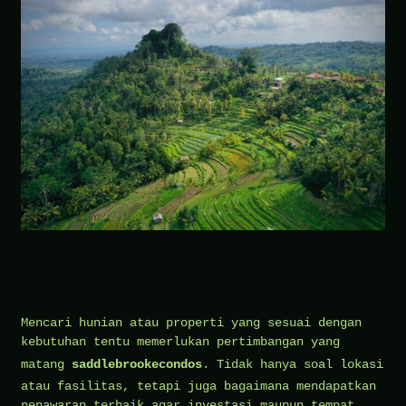
Mencari hunian atau properti yang sesuai dengan
kebutuhan tentu memerlukan pertimbangan yang
matang
saddlebrookecondos
. Tidak hanya soal lokasi
atau fasilitas, tetapi juga bagaimana mendapatkan
penawaran terbaik agar investasi maupun tempat