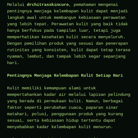
Melalui
drchitrasskincure
, pemahaman mengenai
pentingnya menjaga kelembapan kulit dapat menjadi
langkah awal untuk membangun kebiasaan perawatan
yang lebih tepat. Perawatan kulit yang baik tidak
hanya berfokus pada tampilan luar, tetapi juga
memperhatikan kesehatan kulit secara menyeluruh.
Dengan pemilihan produk yang sesuai dan penerapan
rutinitas yang konsisten, kulit dapat tetap terasa
nyaman, lembut, dan tampak lebih segar sepanjang
hari.
Pentingnya Menjaga Kelembapan Kulit Setiap Hari
Kulit memiliki kemampuan alami untuk
mempertahankan kadar air melalui lapisan pelindung
yang berada di permukaan kulit. Namun, berbagai
faktor seperti perubahan cuaca, paparan sinar
matahari, polusi, penggunaan produk yang kurang
sesuai, serta kebiasaan hidup tertentu dapat
menyebabkan kadar kelembapan kulit menurun.