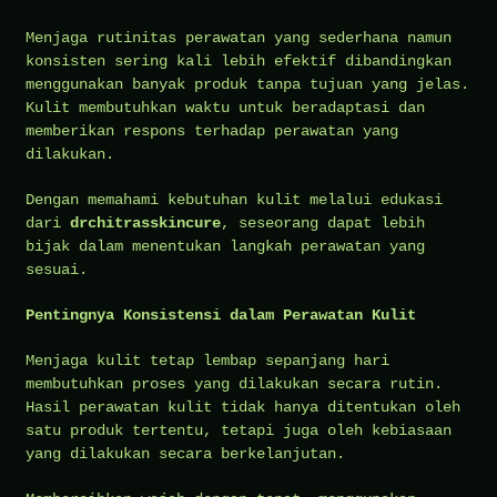
Menjaga rutinitas perawatan yang sederhana namun
konsisten sering kali lebih efektif dibandingkan
menggunakan banyak produk tanpa tujuan yang jelas.
Kulit membutuhkan waktu untuk beradaptasi dan
memberikan respons terhadap perawatan yang
dilakukan.
Dengan memahami kebutuhan kulit melalui edukasi
dari
drchitrasskincure
, seseorang dapat lebih
bijak dalam menentukan langkah perawatan yang
sesuai.
Pentingnya Konsistensi dalam Perawatan Kulit
Menjaga kulit tetap lembap sepanjang hari
membutuhkan proses yang dilakukan secara rutin.
Hasil perawatan kulit tidak hanya ditentukan oleh
satu produk tertentu, tetapi juga oleh kebiasaan
yang dilakukan secara berkelanjutan.