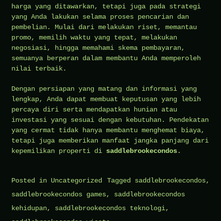
harga yang ditawarkan, tetapi juga pada strategi
yang Anda lakukan selama proses pencarian dan
pembelian. Mulai dari melakukan riset, memantau
promo, memilih waktu yang tepat, melakukan
negosiasi, hingga memahami skema pembayaran,
semuanya berperan dalam membantu Anda memperoleh
nilai terbaik.
Dengan persiapan yang matang dan informasi yang
lengkap, Anda dapat membuat keputusan yang lebih
percaya diri serta mendapatkan hunian atau
investasi yang sesuai dengan kebutuhan. Pendekatan
yang cermat tidak hanya membantu menghemat biaya,
tetapi juga memberikan manfaat jangka panjang dari
kepemilikan properti di
saddlebrookecondos
.
Posted in
Uncategorized
Tagged
saddlebrookecondos
,
saddlebrookecondos games
,
saddlebrookecondos
kehidupan
,
saddlebrookecondos teknologi
,