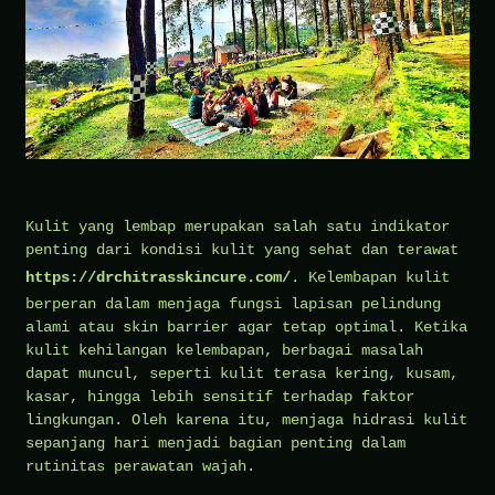
Kulit yang lembap merupakan salah satu indikator
penting dari kondisi kulit yang sehat dan terawat
https://drchitrasskincure.com/
. Kelembapan kulit
berperan dalam menjaga fungsi lapisan pelindung
alami atau skin barrier agar tetap optimal. Ketika
kulit kehilangan kelembapan, berbagai masalah
dapat muncul, seperti kulit terasa kering, kusam,
kasar, hingga lebih sensitif terhadap faktor
lingkungan. Oleh karena itu, menjaga hidrasi kulit
sepanjang hari menjadi bagian penting dalam
rutinitas perawatan wajah.