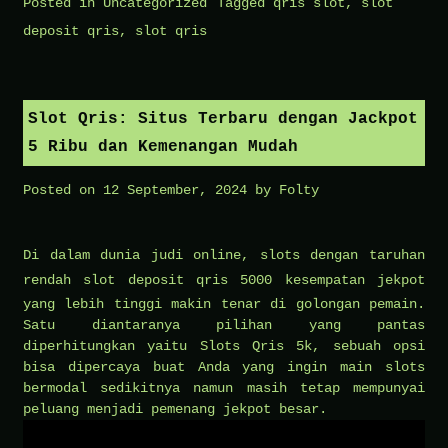
Posted in
Uncategorized
Tagged
qris slot
,
slot
deposit qris
,
slot qris
Slot Qris: Situs Terbaru dengan Jackpot
5 Ribu dan Kemenangan Mudah
Posted on
12 September, 2024
by
Folty
Di dalam dunia judi online, slots dengan taruhan
rendah
slot deposit qris 5000
kesempatan jekpot
yang lebih tinggi makin tenar di golongan pemain.
Satu diantaranya pilihan yang pantas
diperhitungkan yaitu Slots Qris 5k, sebuah opsi
bisa dipercaya buat Anda yang ingin main slots
bermodal sedikitnya namun masih tetap mempunyai
peluang menjadi pemenang jekpot besar.