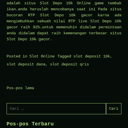
adalah situs Slot Depo 10k Online game tembak
ikan.anda heruslah mencobanya saat ini Pada situs
bocoran RTP Slot Depo 10k gacor karna ada
mengimbuhkan sebuah nilai RTP live Slot Depo 10k
gacor raih 92%.untuk memenuhin didalam permintaan
anda didalam dapat raih kemenangan terbesar situs
Slot Depo 10k gacor.
Posted in
Slot Online
Tagged
slot deposit 10k
,
slot deposit dana
,
slot deposit qris
Navigasi
Pos-pos lama
pos
Cari
untuk:
Pos-pos Terbaru