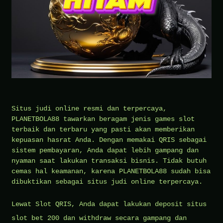
Situs judi online resmi dan terpercaya,
PLANETBOLA88 tawarkan beragam jenis games slot
terbaik dan terbaru yang pasti akan memberikan
kepuasan hasrat Anda. Dengan memakai QRIS sebagai
sistem pembayaran, Anda dapat lebih gampang dan
nyaman saat lakukan transaksi bisnis. Tidak butuh
cemas hal keamanan, karena PLANETBOLA88 sudah bisa
dibuktikan sebagai situs judi online terpercaya.
Lewat Slot QRIS, Anda dapat lakukan deposit
situs
slot bet 200
dan withdraw secara gampang dan