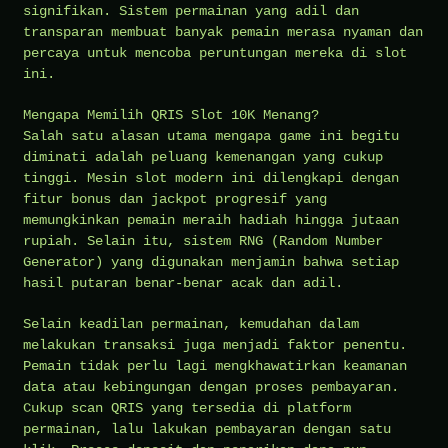
signifikan. Sistem permainan yang adil dan
transparan membuat banyak pemain merasa nyaman dan
percaya untuk mencoba peruntungan mereka di slot
ini.
Mengapa Memilih QRIS Slot 10K Menang?
Salah satu alasan utama mengapa game ini begitu
diminati adalah peluang kemenangan yang cukup
tinggi. Mesin slot modern ini dilengkapi dengan
fitur bonus dan jackpot progresif yang
memungkinkan pemain meraih hadiah hingga jutaan
rupiah. Selain itu, sistem RNG (Random Number
Generator) yang digunakan menjamin bahwa setiap
hasil putaran benar-benar acak dan adil.
Selain keadilan permainan, kemudahan dalam
melakukan transaksi juga menjadi faktor penentu.
Pemain tidak perlu lagi mengkhawatirkan keamanan
data atau kebingungan dengan proses pembayaran.
Cukup scan QRIS yang tersedia di platform
permainan, lalu lakukan pembayaran dengan satu