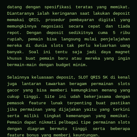
datang dengan spesifikasi teratas yang memikat.
Diantaranya ialah keringanan saat lakukan deposit
memakai QRIS, prosedur pembayaran digital yang
memungkinnya negosiasi secara cepat dan tiada
repot. Dengan deposit sedikitnya cuma 5 ribu
rupiah, pemain bisa langsung mulai penjelajahan
mereka di dunia slots tak perlu keluarkan uang
banyak. Soal ini tentu saja jadi daya magnet
khusus buat pemain baru atau mereka yang ingin
bermain-main dengan budget minim.
Selainnya keluasaan deposit, SLOT QRIS 5K di kenal
juga lantaran tawarkan beragam permainan slots
gacor yang bisa memberi kemungkinan menang yang
cukup tinggi. Site ini udah bekerjasama dengan
pemasok feature lunak terpenting buat pastikan
jika permainan yang dijajakan yaitu yang terkini
serta miliki tingkat kemenangan yang memikat.
Pemain dapat nikmati pelbagai tipe permainan slots
dengan diagram bermutu tinggi serta beberapa
feature bonus yang memberi keuntungan.