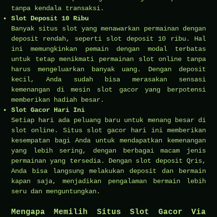
tanpa kendala transaksi.
Slot Deposit 10 Ribu
Banyak situs slot yang menawarkan permainan dengan
deposit rendah, seperti slot deposit 10 ribu. Hal
ini memungkinkan pemain dengan modal terbatas
untuk tetap menikmati permainan slot online tanpa
harus mengeluarkan banyak uang. Dengan deposit
kecil, Anda sudah bisa merasakan sensasi
kemenangan di mesin slot gacor yang berpotensi
memberikan hadiah besar.
Slot Gacor Hari Ini
Setiap hari ada peluang baru untuk menang besar di
slot online. Situs slot gacor hari ini memberikan
kesempatan bagi Anda untuk mendapatkan kemenangan
yang lebih sering, dengan berbagai macam jenis
permainan yang tersedia. Dengan slot deposit Qris,
Anda bisa langsung melakukan deposit dan bermain
kapan saja, menjadikan pengalaman bermain lebih
seru dan menguntungkan.
Mengapa Memilih Situs Slot Gacor Via