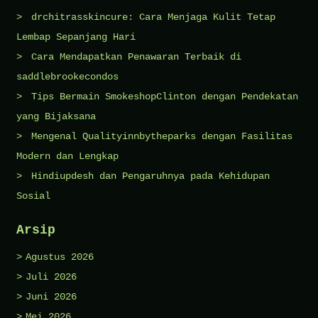
drchitrasskincure: Cara Menjaga Kulit Tetap
Lembap Sepanjang Hari
Cara Mendapatkan Penawaran Terbaik di
saddlebrookecondos
Tips Bermain SmokeshopClinton dengan Pendekatan
yang Bijaksana
Mengenal Qualityinnbytheparks dengan Fasilitas
Modern dan Lengkap
Hindiupdesh dan Pengaruhnya pada Kehidupan
Sosial
Arsip
Agustus 2026
Juli 2026
Juni 2026
Mei 2026