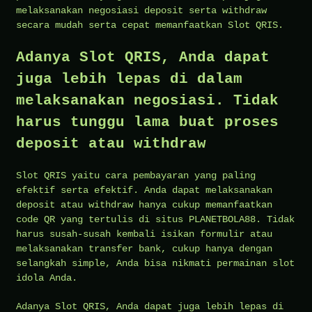
melaksanakan negosiasi deposit serta withdraw
secara mudah serta cepat memanfaatkan Slot QRIS.
Adanya Slot QRIS, Anda dapat
juga lebih lepas di dalam
melaksanakan negosiasi. Tidak
harus tunggu lama buat proses
deposit atau withdraw
Slot QRIS yaitu cara pembayaran yang paling
efektif serta efektif. Anda dapat melaksanakan
deposit atau withdraw hanya cukup memanfaatkan
code QR yang tertulis di situs PLANETBOLA88. Tidak
harus susah-susah kembali isikan formulir atau
melaksanakan transfer bank, cukup hanya dengan
selangkah simple, Anda bisa nikmati permainan slot
idola Anda.
Adanya Slot QRIS, Anda dapat juga lebih lepas di