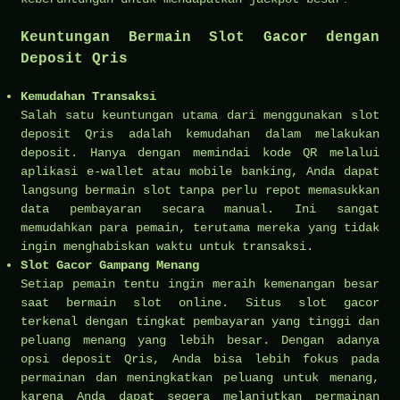
Keuntungan Bermain Slot Gacor dengan
Deposit Qris
Kemudahan Transaksi
Salah satu keuntungan utama dari menggunakan slot
deposit Qris adalah kemudahan dalam melakukan
deposit. Hanya dengan memindai kode QR melalui
aplikasi e-wallet atau mobile banking, Anda dapat
langsung bermain slot tanpa perlu repot memasukkan
data pembayaran secara manual. Ini sangat
memudahkan para pemain, terutama mereka yang tidak
ingin menghabiskan waktu untuk transaksi.
Slot Gacor Gampang Menang
Setiap pemain tentu ingin meraih kemenangan besar
saat bermain slot online. Situs slot gacor
terkenal dengan tingkat pembayaran yang tinggi dan
peluang menang yang lebih besar. Dengan adanya
opsi deposit Qris, Anda bisa lebih fokus pada
permainan dan meningkatkan peluang untuk menang,
karena Anda dapat segera melanjutkan permainan