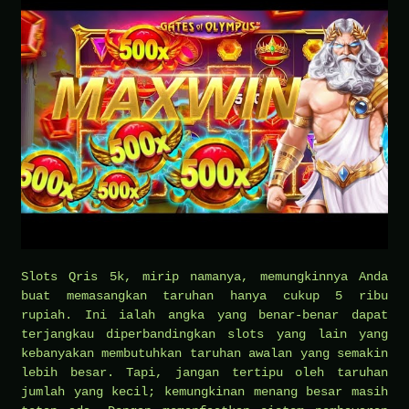
Slots Qris 5k, mirip namanya, memungkinnya Anda
buat memasangkan taruhan hanya cukup 5 ribu
rupiah. Ini ialah angka yang benar-benar dapat
terjangkau diperbandingkan slots yang lain yang
kebanyakan membutuhkan taruhan awalan yang semakin
lebih besar. Tapi, jangan tertipu oleh taruhan
jumlah yang kecil; kemungkinan menang besar masih