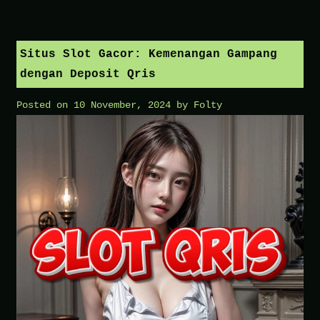
Situs Slot Gacor: Kemenangan Gampang
dengan Deposit Qris
Posted on
10 November, 2024
by
Folty