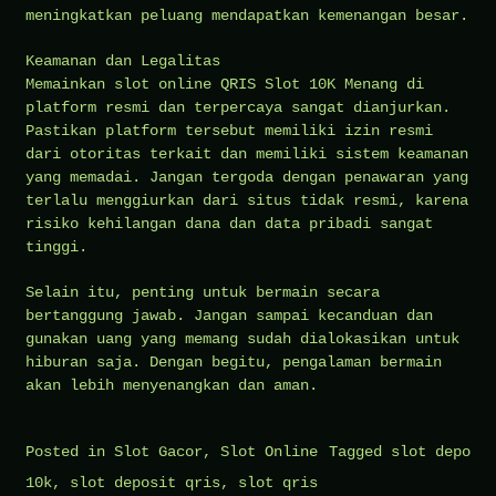
meningkatkan peluang mendapatkan kemenangan besar.
Keamanan dan Legalitas
Memainkan slot online QRIS Slot 10K Menang di
platform resmi dan terpercaya sangat dianjurkan.
Pastikan platform tersebut memiliki izin resmi
dari otoritas terkait dan memiliki sistem keamanan
yang memadai. Jangan tergoda dengan penawaran yang
terlalu menggiurkan dari situs tidak resmi, karena
risiko kehilangan dana dan data pribadi sangat
tinggi.
Selain itu, penting untuk bermain secara
bertanggung jawab. Jangan sampai kecanduan dan
gunakan uang yang memang sudah dialokasikan untuk
hiburan saja. Dengan begitu, pengalaman bermain
akan lebih menyenangkan dan aman.
Posted in
Slot Gacor
,
Slot Online
Tagged
slot depo
10k
,
slot deposit qris
,
slot qris