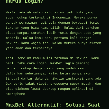
Harus Login?
MaxBet adalah salah satu situs judi bola yang
sudah cukup terkenal di Indonesia. Mereka punya
banyak permainan judi bola dengan berbagai jenis
taruhan yang bisa kamu pilih. Mulai dari taruhan
biasa sampai taruhan lebih rumit dengan odds yang
menarik. Kalau kamu baru pertama kali dengar
MaxBet, kamu wajib tahu kalau mereka punya sistem
yang aman dan terpercaya.
Tapi, sebelum kamu mulai taruhan di MaxBet, kamu
perlu tahu cara login.
MaxBet login
gampang
banget, cukup dengan akun yang sudah kamu
daftarkan sebelumnya. Kalau belum punya akun,
tinggal daftar dulu dan ikutin instruksi yang ada.
Gak perlu takut ribet, prosesnya super mudah, dan
bisa diakses lewat desktop maupun aplikasi di
smartphone.
MaxBet Alternatif: Solusi Saat