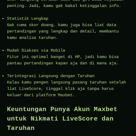
penting. Jadi, kamu gak bakal ketinggalan info.
Statistik Lengkap
Gak cuma skor doang, kamu juga bisa liat data
pertandingan yang lengkap dan detail, membantu
kamu analisa taruhan.
Mudah Diakses via Mobile
Fitur ini optimal banget di HP, jadi kamu bisa
pantau pertandingan kapan aja dan di mana aja.
Terintegrasi Langsung dengan Taruhan
Kalau kamu pengen langsung pasang taruhan setelah
liat LiveScore, tinggal klik aja tanpa harus
keluar dari platform Maxbet.
Keuntungan Punya Akun Maxbet
untuk Nikmati LiveScore dan
Taruhan