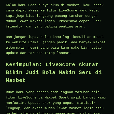
Kalau kamu udah punya akun di Maxbet, kamu nggak
cuma dapat akses ke fitur LiveScore yang kece,
tapi juga bisa langsung pasang taruhan dengan
mudah lewat maxbet login. Prosesnya cepat, user
friendly, dan yang paling penting aman.
Dan jangan lupa, kalau kamu lagi kesulitan masuk
ke website utama, jangan panik! Ada banyak maxbet
alternatif resmi yang bisa kamu pake biar tetap
update dan taruhan tetap lancar.
Kesimpulan: LiveScore Akurat
Bikin Judi Bola Makin Seru di
Maxbet
Buat kamu yang pengen jadi jagoan taruhan bola,
fitur LiveScore di Maxbet Sport wajib banget kamu
manfaatin. Update skor yang cepat, statistik
lengkap, dan akses mudah lewat maxbet login atau
maxbet alternatif bikin pengalaman taruhan kamu