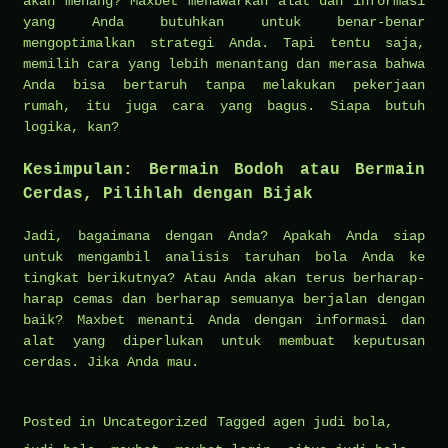
akan menang? Maxbet menawarkan alat dan informasi
yang Anda butuhkan untuk benar-benar
mengoptimalkan strategi Anda. Tapi tentu saja,
memilih cara yang lebih menantang dan merasa bahwa
Anda bisa bertaruh tanpa melakukan pekerjaan
rumah, itu juga cara yang bagus. Siapa butuh
logika, kan?
Kesimpulan: Bermain Bodoh atau Bermain
Cerdas, Pilihlah dengan Bijak
Jadi, bagaimana dengan Anda? Apakah Anda siap
untuk mengambil analisis taruhan bola Anda ke
tingkat berikutnya? Atau Anda akan terus berharap-
harap cemas dan berharap semuanya berjalan dengan
baik? Maxbet menanti Anda dengan informasi dan
alat yang diperlukan untuk membuat keputusan
cerdas. Jika Anda mau.
Posted in
Uncategorized
Tagged
agen judi bola
,