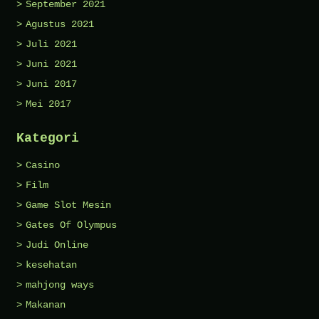
September 2021
Agustus 2021
Juli 2021
Juni 2021
Juni 2017
Mei 2017
Kategori
Casino
Film
Game Slot Mesin
Gates Of Olympus
Judi Online
kesehatan
mahjong ways
Makanan