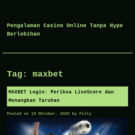
Skip
to
Pengalaman Casino Online Tanpa Hype
content
Berlebihan
Tag:
maxbet
MAXBET Login: Periksa LiveScore dan
Menangkan Taruhan
Posted on
19 Oktober, 2025
by
Folty