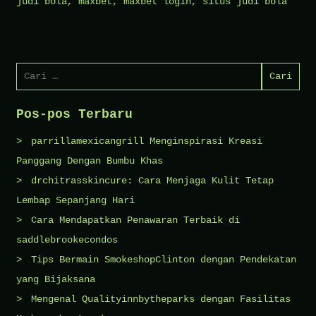
judi bola
,
maxbet
,
maxbet login
,
situs judi bola
Cari
untuk:
Pos-pos Terbaru
parrillamexicangrill Menginspirasi Kreasi
Panggang Dengan Bumbu Khas
drchitrasskincure: Cara Menjaga Kulit Tetap
Lembap Sepanjang Hari
Cara Mendapatkan Penawaran Terbaik di
saddlebrookecondos
Tips Bermain SmokeshopClinton dengan Pendekatan
yang Bijaksana
Mengenal Qualityinnbytheparks dengan Fasilitas