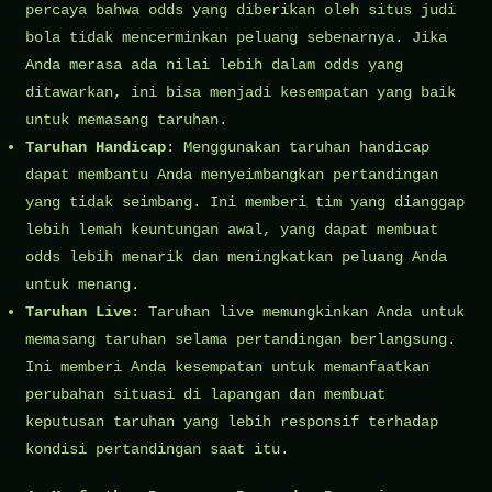
percaya bahwa odds yang diberikan oleh situs judi
bola tidak mencerminkan peluang sebenarnya. Jika
Anda merasa ada nilai lebih dalam odds yang
ditawarkan, ini bisa menjadi kesempatan yang baik
untuk memasang taruhan.
Taruhan Handicap
: Menggunakan taruhan handicap
dapat membantu Anda menyeimbangkan pertandingan
yang tidak seimbang. Ini memberi tim yang dianggap
lebih lemah keuntungan awal, yang dapat membuat
odds lebih menarik dan meningkatkan peluang Anda
untuk menang.
Taruhan Live
: Taruhan live memungkinkan Anda untuk
memasang taruhan selama pertandingan berlangsung.
Ini memberi Anda kesempatan untuk memanfaatkan
perubahan situasi di lapangan dan membuat
keputusan taruhan yang lebih responsif terhadap
kondisi pertandingan saat itu.