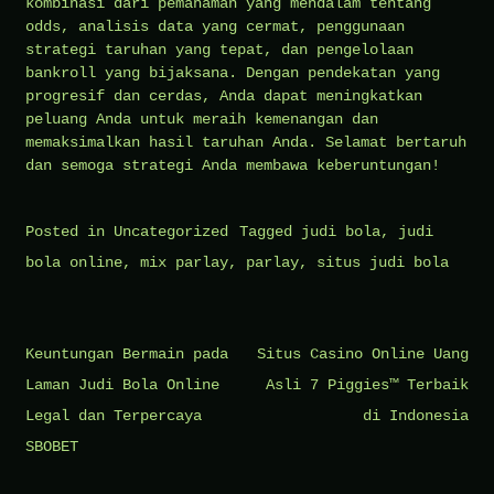
kombinasi dari pemahaman yang mendalam tentang
odds, analisis data yang cermat, penggunaan
strategi taruhan yang tepat, dan pengelolaan
bankroll yang bijaksana. Dengan pendekatan yang
progresif dan cerdas, Anda dapat meningkatkan
peluang Anda untuk meraih kemenangan dan
memaksimalkan hasil taruhan Anda. Selamat bertaruh
dan semoga strategi Anda membawa keberuntungan!
Posted in
Uncategorized
Tagged
judi bola
,
judi
bola online
,
mix parlay
,
parlay
,
situs judi bola
Navigasi
Keuntungan Bermain pada
Situs Casino Online Uang
pos
Laman Judi Bola Online
Asli 7 Piggies™ Terbaik
Legal dan Terpercaya
di Indonesia
SBOBET