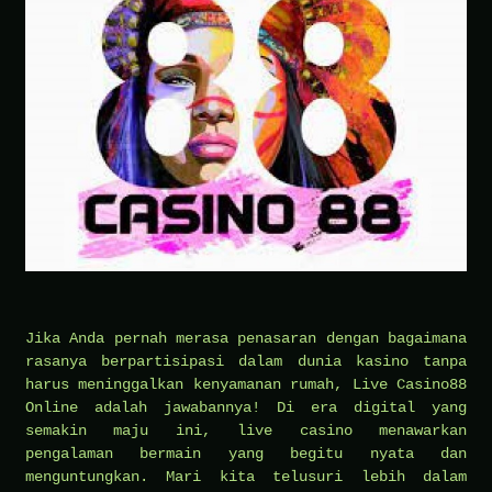
Jika Anda pernah merasa penasaran dengan bagaimana
rasanya berpartisipasi dalam dunia kasino tanpa
harus meninggalkan kenyamanan rumah, Live Casino88
Online adalah jawabannya! Di era digital yang
semakin maju ini, live casino menawarkan
pengalaman bermain yang begitu nyata dan
menguntungkan. Mari kita telusuri lebih dalam