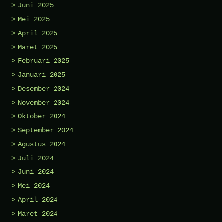
Juni 2025
Mei 2025
April 2025
Maret 2025
Februari 2025
Januari 2025
Desember 2024
November 2024
Oktober 2024
September 2024
Agustus 2024
Juli 2024
Juni 2024
Mei 2024
April 2024
Maret 2024