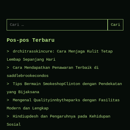
Cari
untuk:
Pos-pos Terbaru
drchitrasskincure: Cara Menjaga Kulit Tetap
Lembap Sepanjang Hari
Cara Mendapatkan Penawaran Terbaik di
saddlebrookecondos
Tips Bermain SmokeshopClinton dengan Pendekatan
yang Bijaksana
Mengenal Qualityinnbytheparks dengan Fasilitas
Modern dan Lengkap
Hindiupdesh dan Pengaruhnya pada Kehidupan
Sosial