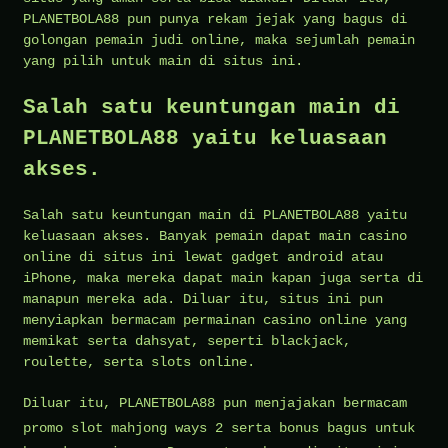
PLANETBOLA88 pun punya rekam jejak yang bagus di
golongan pemain judi online, maka sejumlah pemain
yang pilih untuk main di situs ini.
Salah satu keuntungan main di
PLANETBOLA88 yaitu keluasaan
akses.
Salah satu keuntungan main di PLANETBOLA88 yaitu
keluasaan akses. Banyak pemain dapat main casino
online di situs ini lewat gadget android atau
iPhone, maka mereka dapat main kapan juga serta di
manapun mereka ada. Diluar itu, situs ini pun
menyiapkan bermacam permainan casino online yang
memikat serta dahsyat, seperti blackjack,
roulette, serta slots online.
Diluar itu, PLANETBOLA88 pun menjajakan bermacam
promo
slot mahjong ways 2
serta bonus bagus untuk