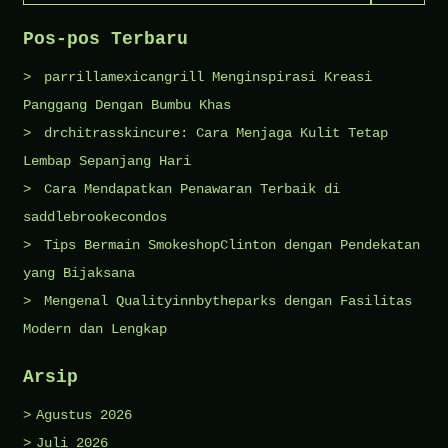
Pos-pos Terbaru
parrillamexicangrill Menginspirasi Kreasi
Panggang Dengan Bumbu Khas
drchitrasskincure: Cara Menjaga Kulit Tetap
Lembap Sepanjang Hari
Cara Mendapatkan Penawaran Terbaik di
saddlebrookecondos
Tips Bermain SmokeshopClinton dengan Pendekatan
yang Bijaksana
Mengenal Qualityinnbytheparks dengan Fasilitas
Modern dan Lengkap
Arsip
Agustus 2026
Juli 2026