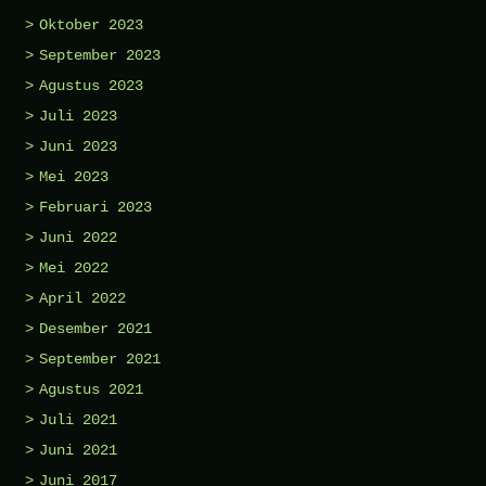
Oktober 2023
September 2023
Agustus 2023
Juli 2023
Juni 2023
Mei 2023
Februari 2023
Juni 2022
Mei 2022
April 2022
Desember 2021
September 2021
Agustus 2021
Juli 2021
Juni 2021
Juni 2017