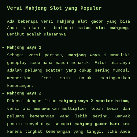
Versi Mahjong Slot yang Populer
Ada beberapa versi
mahjong slot gacor
yang bisa
Anda mainkan di berbagai
situs slot mahjong
.
Berikut adalah ulasannya:
Mahjong Ways 1
Sebagai versi pertama,
mahjong ways 1
memiliki
gameplay sederhana namun menarik. Fitur utamanya
adalah peluang scatter yang cukup sering muncul,
memberikan free spin untuk meningkatkan
kemenangan.
Mahjong Ways 2
Dikenal dengan fitur
mahjong ways 2 scatter hitam
,
versi ini menawarkan multiplier lebih besar dan
peluang kemenangan yang lebih sering. Banyak
pemain menyebutnya sebagai
mahjong gacor hari ini
karena tingkat kemenangan yang tinggi. Jika Anda