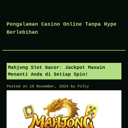
Skip
to
Pengalaman Casino Online Tanpa Hype
content
Berlebihan
Mahjong Slot Gacor: Jackpot Maxwin
Menanti Anda di Setiap Spin!
Posted on
19 November, 2024
by
Folty