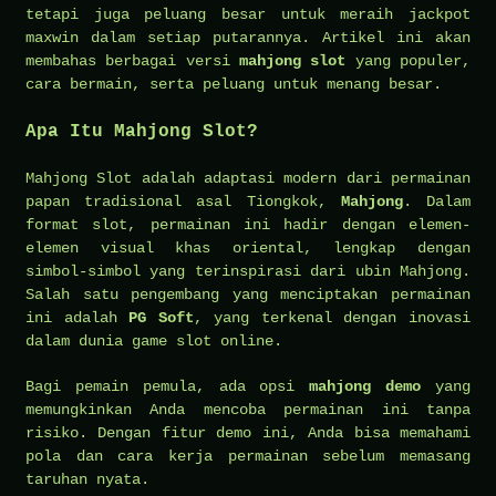
tetapi juga peluang besar untuk meraih jackpot
maxwin dalam setiap putarannya. Artikel ini akan
membahas berbagai versi
mahjong slot
yang populer,
cara bermain, serta peluang untuk menang besar.
Apa Itu Mahjong Slot?
Mahjong Slot adalah adaptasi modern dari permainan
papan tradisional asal Tiongkok,
Mahjong
. Dalam
format slot, permainan ini hadir dengan elemen-
elemen visual khas oriental, lengkap dengan
simbol-simbol yang terinspirasi dari ubin Mahjong.
Salah satu pengembang yang menciptakan permainan
ini adalah
PG Soft
, yang terkenal dengan inovasi
dalam dunia game slot online.
Bagi pemain pemula, ada opsi
mahjong demo
yang
memungkinkan Anda mencoba permainan ini tanpa
risiko. Dengan fitur demo ini, Anda bisa memahami
pola dan cara kerja permainan sebelum memasang
taruhan nyata.