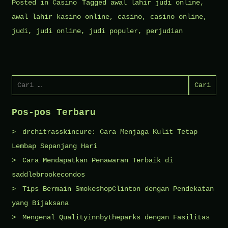
Posted in
Casino
Tagged
awal lahir judi online
,
awal lahir kasino online
,
casino
,
casino online
,
judi
,
judi online
,
judi populer
,
perjudian
Cari
untuk:
Pos-pos Terbaru
drchitrasskincure: Cara Menjaga Kulit Tetap
Lembap Sepanjang Hari
Cara Mendapatkan Penawaran Terbaik di
saddlebrookecondos
Tips Bermain SmokeshopClinton dengan Pendekatan
yang Bijaksana
Mengenal Qualityinnbytheparks dengan Fasilitas