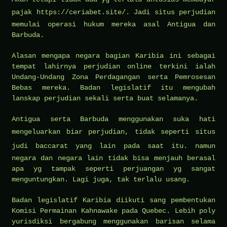
pajak
https://ceriabet.site/
. Jadi situs perjudian
memulai operasi hukum mereka asal Antigua dan
Barbuda.
Alasan mengapa negara bagian Karibia ini sebagai
tempat lahirnya perjudian online terkini ialah
Undang-Undang Zona Perdagangan serta Pemrosesan
Bebas mereka. Badan legislatif itu mengubah
lanskap perjudian sekali serta buat selamanya.
Antigua serta Barbuda menggunakan suka hati
mengeluarkan biar perjudian, tidak seperti
situs
judi baccarat
yang lain pada saat itu. namun
negara dan negara lain tidak bisa menjauh berasal
apa yg tampak seperti perjuangan yg sangat
menguntungkan. Lagi juga, tak terlalu usang.
Badan legislatif Karibia diikuti sang pembentukan
Komisi Permainan Kahnawake pada Quebec. Lebih poly
yurisdiksi bergabung menggunakan barisan selama