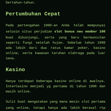
bertahun-tahun.
Pertumbuhan Cepat
Pada pertengahan 1990-an Anda telah mempunyai
selusin situs perjudian
slot bonus new member 100
buat dikunjungi, serta yang baru bermunculan
seperti fungi setelah hujan. Sebelum tahun 1998
ada lebih dari dua ratus kamar poker, kasino
online, serta kawasan taruhan olahraga pada luar
sana.
Kasino
Hanya terdapat beberapa kasino online di awalnya.
InterCasino menjadi yg pertama di tahun 1996 dan
masih online.
Sulit buat mengatakan yang mana mesin slot pertama
yang online, tetapi hanya ada lebih berasal
rtp