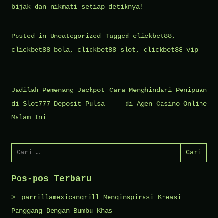
bijak dan nikmati setiap detiknya!
Posted in
Uncategorized
Tagged
clickbet88
,
clickbet88 bola
,
clickbet88 slot
,
clickbet88 vip
Navigasi
Jadilah Pemenang Jackpot
Cara Menghindari Penipuan
pos
di Slot777 Deposit Pulsa
di Agen Casino Online
Malam Ini
Cari
untuk:
Pos-pos Terbaru
parrillamexicangrill Menginspirasi Kreasi
Panggang Dengan Bumbu Khas