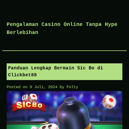
Skip
to
Pengalaman Casino Online Tanpa Hype
content
Berlebihan
Panduan Lengkap Bermain Sic Bo di
Clickbet88
Posted on
9 Juli, 2024
by
Folty