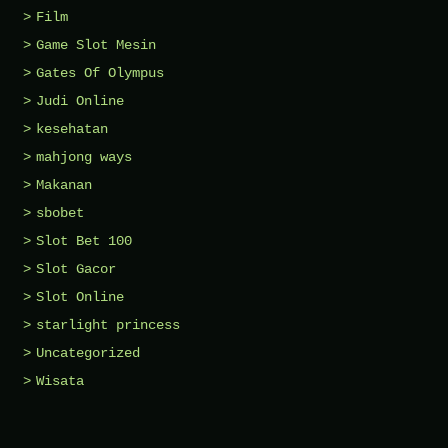
Film
Game Slot Mesin
Gates Of Olympus
Judi Online
kesehatan
mahjong ways
Makanan
sbobet
Slot Bet 100
Slot Gacor
Slot Online
starlight princess
Uncategorized
Wisata