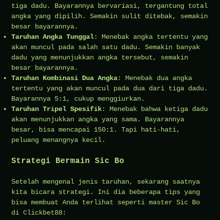
tiga dadu. Bayarannya bervariasi, tergantung total
angka yang dipilih. Semakin sulit ditebak, semakin
besar bayarannya.
Taruhan Angka Tunggal
: Menebak angka tertentu yang
akan muncul pada salah satu dadu. Semakin banyak
dadu yang menunjukkan angka tersebut, semakin
besar bayarannya.
Taruhan Kombinasi Dua Angka
: Menebak dua angka
tertentu yang akan muncul pada dua dari tiga dadu.
Bayarannya 5:1, cukup menggiurkan.
Taruhan Tripel Spesifik
: Menebak bahwa ketiga dadu
akan menunjukkan angka yang sama. Bayarannya
besar, bisa mencapai 150:1. Tapi hati-hati,
peluang menangnya kecil.
Strategi Bermain Sic Bo
Setelah mengenal jenis taruhan, sekarang saatnya
kita bicara strategi. Ini dia beberapa tips yang
bisa membuat Anda terlihat seperti master Sic Bo
di Clickbet88: