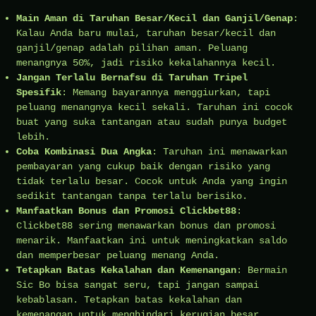
Main Aman di Taruhan Besar/Kecil dan Ganjil/Genap
:
Kalau Anda baru mulai, taruhan besar/kecil dan
ganjil/genap adalah pilihan aman. Peluang
menangnya 50%, jadi risiko kekalahannya kecil.
Jangan Terlalu Bernafsu di Taruhan Tripel
Spesifik
: Memang bayarannya menggiurkan, tapi
peluang menangnya kecil sekali. Taruhan ini cocok
buat yang suka tantangan atau sudah punya budget
lebih.
Coba Kombinasi Dua Angka
: Taruhan ini menawarkan
pembayaran yang cukup baik dengan risiko yang
tidak terlalu besar. Cocok untuk Anda yang ingin
sedikit tantangan tanpa terlalu berisiko.
Manfaatkan Bonus dan Promosi Clickbet88
:
Clickbet88 sering menawarkan bonus dan promosi
menarik. Manfaatkan ini untuk meningkatkan saldo
dan memperbesar peluang menang Anda.
Tetapkan Batas Kekalahan dan Kemenangan
: Bermain
Sic Bo bisa sangat seru, tapi jangan sampai
kebablasan. Tetapkan batas kekalahan dan
kemenangan untuk menghindari kerugian besar.