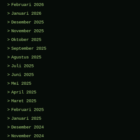
Februari 2026
Januari 2026
Desember 2025
November 2025
Oktober 2025
September 2025
Agustus 2025
Juli 2025
Juni 2025
Mei 2025
April 2025
Maret 2025
Februari 2025
Januari 2025
Desember 2024
November 2024