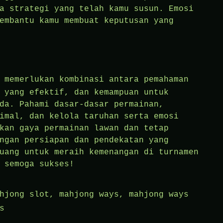
a strategi yang telah kamu susun. Emosi
embantu kamu membuat keputusan yang
memerlukan kombinasi antara pemahaman
 yang efektif, dan kemampuan untuk
da. Pahami dasar-dasar permainan,
imal, dan kelola taruhan serta emosi
kan gaya permainan lawan dan tetap
ngan persiapan dan pendekatan yang
uang untuk meraih kemenangan di turnamen
 semoga sukses!
hjong slot
,
mahjong ways
,
mahjong ways
s