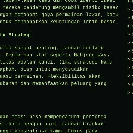
 lawan-lawan kamu dan coba identifikasi
 mereka cenderung mengambil risiko besar
ngan memahami gaya permainan lawan, kamu
ntuk mendapatkan keuntungan lebih besar.
tu Strategi
olid sangat penting, jangan terlalu
. Permainan slot seperti Mahjong Ways
litas adalah kunci. Jika strategi kamu
apkan, siap untuk menyesuaikan
uasi permainan. Fleksibilitas akan
ubahan dan memanfaatkan peluang yang
dan emosi bisa mempengaruhi performa
si kamu dengan baik. Jangan biarkan
nggu konsentrasi kamu. Fokus pada