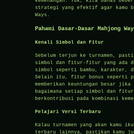
kemenangan. Yuk, kita bahas beber
strategi yang efektif agar kamu b
Ways.
Pahami Dasar-Dasar Mahjong Way
Kenali Simbol dan Fitur
Sebelum terjun ke turnamen, pasti
simbol dan fitur-fitur yang ada d
simbol seperti bambu, karakter, d
Selain itu, fitur bonus seperti p
memberikan keuntungan besar jika 
bagaimana setiap simbol dan fitur
berkontribusi pada kombinasi keme
Pelajari Versi Terbaru
Kalau turnamen yang akan kamu iku
terbaru lainnya, pastikan kamu ju