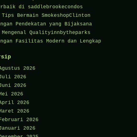
erbaik di saddlebrookecondos
Tips Bermain SmokeshopClinton
engan Pendekatan yang Bijaksana
Mengenal Qualityinnbytheparks
engan Fasilitas Modern dan Lengkap
rsip
Agustus 2026
Juli 2026
Juni 2026
Mei 2026
April 2026
Maret 2026
Februari 2026
Januari 2026