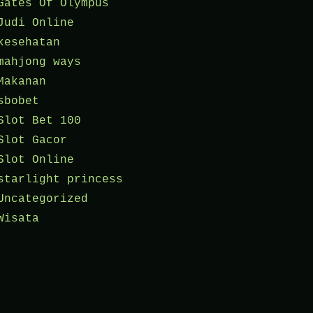
Gates Of Olympus
Judi Online
kesehatan
mahjong ways
Makanan
sbobet
Slot Bet 100
Slot Gacor
Slot Online
starlight princess
Uncategorized
Wisata