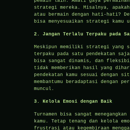
pemain lain. Amati gaya permainan
strategi mereka. Misalnya, apakah
atau bermain dengan hati-hati? De
bisa menyesuaikan strategi kamu u
2. Jangan Terlalu Terpaku pada Sa
Meskipun memiliki strategi yang s
terpaku pada satu pendekatan saja
bisa sangat dinamis, dan fleksibi
tidak memberikan hasil yang dihar
pendekatan kamu sesuai dengan sit
membantumu beradaptasi dengan per
muncul.
3. Kelola Emosi dengan Baik
Turnamen bisa sangat menegangkan 
kamu. Tetap tenang dan kelola emo
frustrasi atau kegembiraan mengga