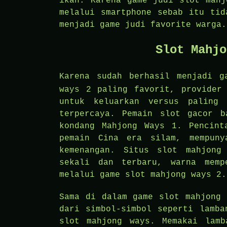
ikan. Karena game judi slot mahj
melalui smartphone sebab itu tid
menjadi game judi favorite warga.
Slot Mahjo
Karena sudah berhasil menjadi 
ways 2 paling favorit, provider
untuk keluarkan versus paling
terpercaya. Pemain slot gacor b
kondang Mahjong Ways 1. Pencint
pemain Cina era silam, mempuny
kemenangan. Situs slot mahjong
sekali dan terbaru, warna memp
melalui game slot mahjong ways 2.
Sama di dalam game slot mahjong 
dari simbol-simbol seperti lamba
slot mahjong ways. Memakai lamb