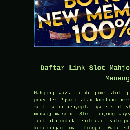
Daftar Link Slot Mahjo
Menang
Mahjong ways ialah game slot g
provider Pgsoft atau kondang ber
soft ialah penyuplai game slot s
menang maxwin. Slot mahjong way
tertentu untuk lebih dari satu pe
kemenangan amat tinggi. Game s