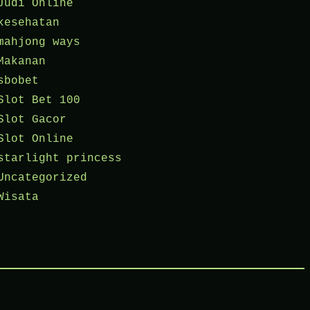
Judi Online
kesehatan
mahjong ways
Makanan
sbobet
Slot Bet 100
Slot Gacor
Slot Online
starlight princess
Uncategorized
Wisata