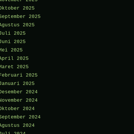
November 2025
Oktober 2025
September 2025
Agustus 2025
Juli 2025
Juni 2025
Mei 2025
April 2025
Maret 2025
Februari 2025
Januari 2025
Desember 2024
November 2024
Oktober 2024
September 2024
Agustus 2024