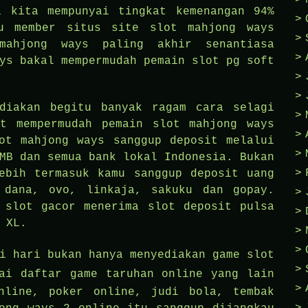
a kita mempunyai tingkat kemenangan 94%
tu member situs site slot mahjong ways
mahjong ways paling akhir senantiasa
ys bakal mempermudah pemain slot pg soft
diakan begitu banyak ragam cara selagi
et mempermudah pemain slot mahjong ways
ot mahjong ways sanggup deposit melalui
MB dan semua bank lokal Indonesia. Bukan
ebih termasuk kamu sanggup deposit uang
 dana, ovo, linkaja, sakuku dan gopay.
 slot gacor menerima slot deposit pulsa
 XL.
ni hari bukan hanya menyediakan game
slot
ai daftar game taruhan online yang lain
nline, poker online, judi bola, tembak