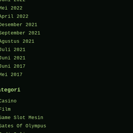
Juni 2022
Mei 2022
April 2022
Desember 2021
September 2021
Agustus 2021
Juli 2021
Juni 2021
Juni 2017
Mei 2017
ategori
Casino
Film
Game Slot Mesin
Gates Of Olympus