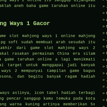
ong ways 2 online itu sanggup dijangkau
aklah aneh baha game taruhan online itu
ng Ways 1 Gacor
game slot
mahjong ways 1
online mahjong
 pg soft sudah membuat arah sesudah itu
 akhir dari game slot mahjong ways 2
akal rasakan permainan China era silam
a game taruhan online a lagi menikmati
ai target untuk menggapai jadi banyak
 ways 2 mempunyai tampilan game bagus
esona, dan begitu banyak ragam hadiah
ways aslinya, icon tabel hadiah terbagi
ng pencar sanggup kamu temuka pada kota
ang warna kuning artinya memberikan 5x