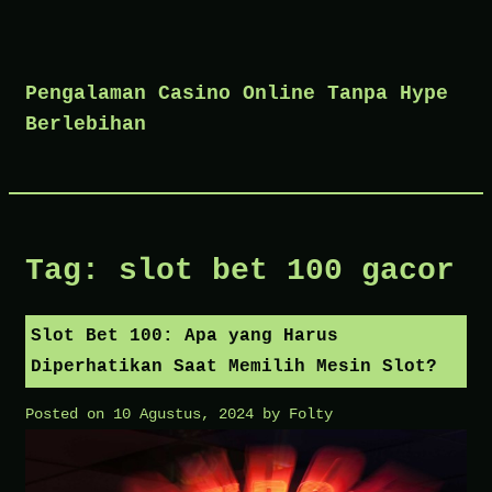
Skip
to
Pengalaman Casino Online Tanpa Hype
content
Berlebihan
Tag:
slot bet 100 gacor
Slot Bet 100: Apa yang Harus
Diperhatikan Saat Memilih Mesin Slot?
Posted on
10 Agustus, 2024
by
Folty