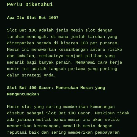
Perlu Diketahui
Apa Itu Slot Bet 100?
Slot Bet 100 adalah jenis mesin slot dengan
taruhan menengah, di mana jumlah taruhan yang
ditempatkan berada di kisaran 100 per putaran.
Mesin ini menawarkan keseimbangan antara risiko
dan imbalan, membuatnya menjadi pilihan yang
menarik bagi banyak pemain. Memahami cara kerja
mesin ini adalah langkah pertama yang penting
dalam strategi Anda.
Slot Bet 100 Gacor: Menemukan Mesin yang
Menguntungkan
Mesin slot yang sering memberikan kemenangan
disebut sebagai Slot Bet 100 Gacor. Meskipun tidak
ada jaminan mutlak bahwa mesin ini akan selalu
memberikan kemenangan, memilih mesin dengan
reputasi baik dan sering memberikan pembayaran