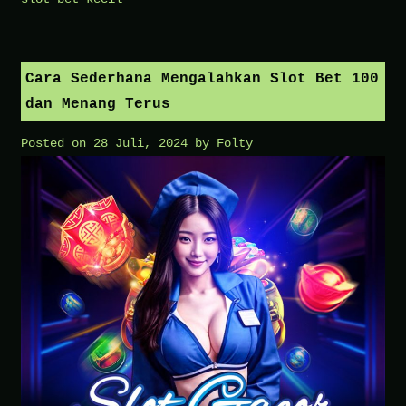
Cara Sederhana Mengalahkan Slot Bet 100
dan Menang Terus
Posted on
28 Juli, 2024
by
Folty