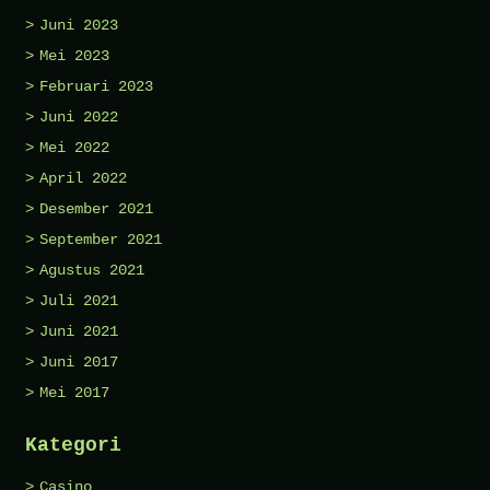
Juni 2023
Mei 2023
Februari 2023
Juni 2022
Mei 2022
April 2022
Desember 2021
September 2021
Agustus 2021
Juli 2021
Juni 2021
Juni 2017
Mei 2017
Kategori
Casino