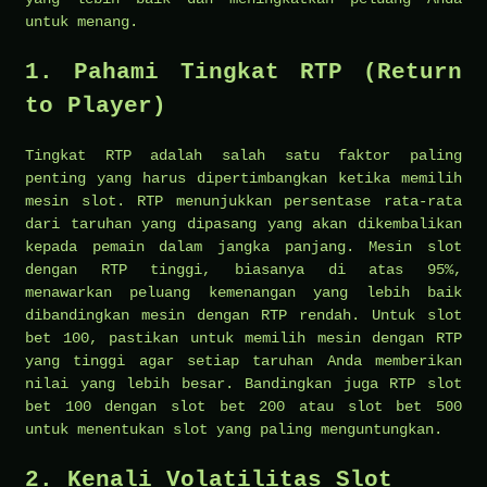
untuk menang.
1. Pahami Tingkat RTP (Return
to Player)
Tingkat RTP adalah salah satu faktor paling
penting yang harus dipertimbangkan ketika memilih
mesin slot. RTP menunjukkan persentase rata-rata
dari taruhan yang dipasang yang akan dikembalikan
kepada pemain dalam jangka panjang. Mesin slot
dengan RTP tinggi, biasanya di atas 95%,
menawarkan peluang kemenangan yang lebih baik
dibandingkan mesin dengan RTP rendah. Untuk slot
bet 100, pastikan untuk memilih mesin dengan RTP
yang tinggi agar setiap taruhan Anda memberikan
nilai yang lebih besar. Bandingkan juga RTP slot
bet 100 dengan slot bet 200 atau slot bet 500
untuk menentukan slot yang paling menguntungkan.
2. Kenali Volatilitas Slot