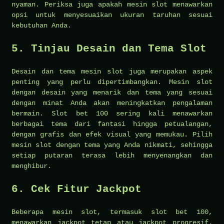
nyaman. Periksa juga apakah mesin slot menawarkan
opsi untuk menyesuaikan ukuran taruhan sesuai
kebutuhan Anda.
5. Tinjau Desain dan Tema Slot
Desain dan tema mesin slot juga merupakan aspek
penting yang perlu dipertimbangkan. Mesin slot
dengan desain yang menarik dan tema yang sesuai
dengan minat Anda akan meningkatkan pengalaman
bermain. Slot bet 100 sering kali menawarkan
berbagai tema dari fantasi hingga petualangan,
dengan grafis dan efek visual yang memukau. Pilih
mesin slot dengan tema yang Anda nikmati, sehingga
setiap putaran terasa lebih menyenangkan dan
menghibur.
6. Cek Fitur Jackpot
Beberapa mesin slot, termasuk slot bet 100,
menawarkan jackpot tetap atau jackpot progresif.