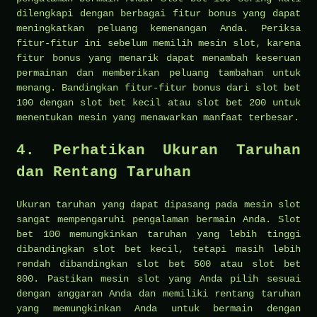
dilengkapi dengan berbagai fitur bonus yang dapat
meningkatkan peluang kemenangan Anda. Periksa
fitur-fitur ini sebelum memilih mesin slot, karena
fitur bonus yang menarik dapat menambah keseruan
permainan dan memberikan peluang tambahan untuk
menang. Bandingkan fitur-fitur bonus dari slot bet
100 dengan slot bet kecil atau slot bet 200 untuk
menentukan mesin yang menawarkan manfaat terbesar.
4. Perhatikan Ukuran Taruhan
dan Rentang Taruhan
Ukuran taruhan yang dapat dipasang pada mesin slot
sangat mempengaruhi pengalaman bermain Anda. Slot
bet 100 memungkinkan taruhan yang lebih tinggi
dibandingkan slot bet kecil, tetapi masih lebih
rendah dibandingkan slot bet 500 atau slot bet
800. Pastikan mesin slot yang Anda pilih sesuai
dengan anggaran Anda dan memiliki rentang taruhan
yang memungkinkan Anda untuk bermain dengan