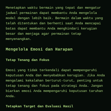
Menetapkan waktu bermain yang tepat dan mengatur
jadwal permainan dapat membantu Anda mengelola
modal dengan lebih baik. Bermain dalam waktu yang
telah ditentukan dan berhenti saat Anda mencapai
batas dapat membantu Anda menghindari kerugian
besar dan menjaga agar permainan tetap
menyenangkan.
Mengelola Emosi dan Harapan
Tetap Tenang dan Fokus
Emosi yang tidak terkendali dapat mempengaruhi
keputusan Anda dan menyebabkan kerugian. Jika Anda
mengalami kekalahan berturut-turut, penting untuk
tetap tenang dan fokus pada strategi Anda. Jangan
biarkan emosi Anda mempengaruhi keputusan taruhan
Anda.
Tetapkan Target dan Evaluasi Hasil