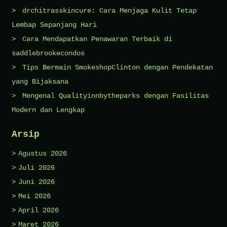
drchitrasskincure: Cara Menjaga Kulit Tetap
Lembap Sepanjang Hari
Cara Mendapatkan Penawaran Terbaik di
saddlebrookecondos
Tips Bermain SmokeshopClinton dengan Pendekatan
yang Bijaksana
Mengenal Qualityinnbytheparks dengan Fasilitas
Modern dan Lengkap
Arsip
Agustus 2026
Juli 2026
Juni 2026
Mei 2026
April 2026
Maret 2026