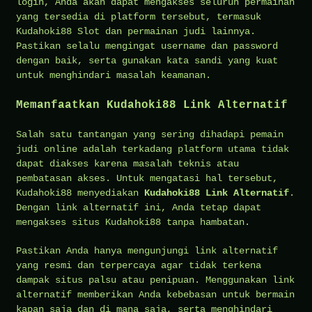
login, Anda akan dapat mengakses seluruh permainan
yang tersedia di platform tersebut, termasuk
Kudahoki88 Slot dan permainan judi lainnya.
Pastikan selalu mengingat username dan password
dengan baik, serta gunakan kata sandi yang kuat
untuk menghindari masalah keamanan.
Memanfaatkan Kudahoki88 Link Alternatif
Salah satu tantangan yang sering dihadapi pemain
judi online adalah terkadang platform utama tidak
dapat diakses karena masalah teknis atau
pembatasan akses. Untuk mengatasi hal tersebut,
Kudahoki88 menyediakan
Kudahoki88 Link Alternatif
.
Dengan link alternatif ini, Anda tetap dapat
mengakses situs Kudahoki88 tanpa hambatan.
Pastikan Anda hanya mengunjungi link alternatif
yang resmi dan terpercaya agar tidak terkena
dampak situs palsu atau penipuan. Menggunakan link
alternatif memberikan Anda kebebasan untuk bermain
kapan saja dan di mana saja, serta menghindari