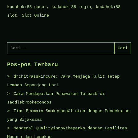
kudahoki88 gacor
,
kudahoki88 login
,
kudahoki88
slot
,
Slot Online
Cari
untuk:
Pos-pos Terbaru
drchitrasskincure: Cara Menjaga Kulit Tetap
Lembap Sepanjang Hari
Cara Mendapatkan Penawaran Terbaik di
saddlebrookecondos
Tips Bermain SmokeshopClinton dengan Pendekatan
yang Bijaksana
Mengenal Qualityinnbytheparks dengan Fasilitas
Modern dan Lengkap