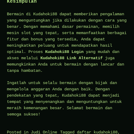
Kesimpulan
Bermain di Kudahoki88 dapat memberikan pengalaman
yang menguntungkan jika dilakukan dengan cara yang
benar. Dengan memahami dasar permainan, memilih
mesin slot yang tepat, serta memanfaatkan berbagai
fitur dan bonus yang tersedia, Anda dapat
meningkatkan peluang untuk mendapatkan hasil
optimal. Proses
Kudahoki88 Login
yang mudah dan
akses melalui
Kudahoki88 Link Alternatif
juga
memungkinkan Anda untuk bermain dengan lancar dan
tanpa hambatan.
Ingatlah untuk selalu bermain dengan bijak dan
mengelola anggaran Anda dengan baik. Dengan
pendekatan yang tepat, Kudahoki88 dapat menjadi
tempat yang menyenangkan dan menguntungkan untuk
meraih kemenangan besar. Selamat bermain dan
semoga sukses!
Posted in
Judi Online
Tagged
daftar kudahoki88
,