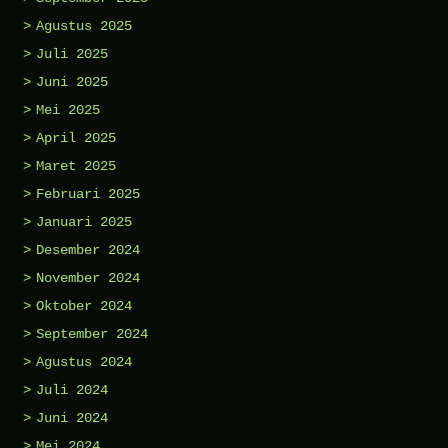
Agustus 2025
Juli 2025
Juni 2025
Mei 2025
April 2025
Maret 2025
Februari 2025
Januari 2025
Desember 2024
November 2024
Oktober 2024
September 2024
Agustus 2024
Juli 2024
Juni 2024
Mei 2024