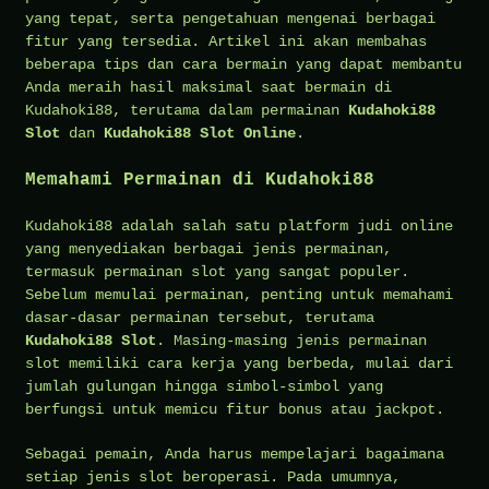
yang tepat, serta pengetahuan mengenai berbagai
fitur yang tersedia. Artikel ini akan membahas
beberapa tips dan cara bermain yang dapat membantu
Anda meraih hasil maksimal saat bermain di
Kudahoki88, terutama dalam permainan
Kudahoki88
Slot
dan
Kudahoki88 Slot Online
.
Memahami Permainan di Kudahoki88
Kudahoki88 adalah salah satu platform judi online
yang menyediakan berbagai jenis permainan,
termasuk permainan slot yang sangat populer.
Sebelum memulai permainan, penting untuk memahami
dasar-dasar permainan tersebut, terutama
Kudahoki88 Slot
. Masing-masing jenis permainan
slot memiliki cara kerja yang berbeda, mulai dari
jumlah gulungan hingga simbol-simbol yang
berfungsi untuk memicu fitur bonus atau jackpot.
Sebagai pemain, Anda harus mempelajari bagaimana
setiap jenis slot beroperasi. Pada umumnya,