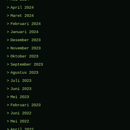
April 2024
Maret 2024
Februari 2024
Januari 2024
Desember 2023
November 2023
Oktober 2023
September 2023
Agustus 2023
Juli 2023
Juni 2023
Mei 2023
Februari 2023
Juni 2022
Mei 2022
April 2022