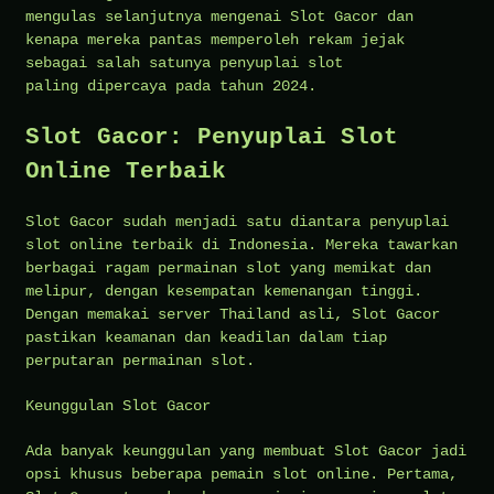
mengulas selanjutnya mengenai Slot Gacor dan
kenapa mereka pantas memperoleh rekam jejak
sebagai salah satunya penyuplai slot
paling dipercaya pada tahun 2024.
Slot Gacor: Penyuplai Slot
Online Terbaik
Slot Gacor sudah menjadi satu diantara penyuplai
slot online terbaik di Indonesia. Mereka tawarkan
berbagai ragam permainan slot yang memikat dan
melipur, dengan kesempatan kemenangan tinggi.
Dengan memakai server Thailand asli, Slot Gacor
pastikan keamanan dan keadilan dalam tiap
perputaran permainan slot.
Keunggulan Slot Gacor
Ada banyak keunggulan yang membuat Slot Gacor jadi
opsi khusus beberapa pemain slot online. Pertama,