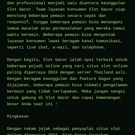
dan professional menjadi satu diantara keunggulan
Slot Gacor. Team layanan konsumen Slot Gacor siap
menolong beberapa pemain secara cepat dan
responsif, hingga beberapa pemain bisa menangani
semua masalah atau permasalahan yang mereka temui
waktu bermain. Beberapa pemain bisa mengontak
layanan konsumen lewat beragam kanal komunikasi,
seperti live chat, e-mail, dan telephone.
Dengan begitu, Slot Gacor ialah opsi terbaik untuk
beberapa pejudi online yang cari situs slot online
paling dipercaya 2024 dengan server Thailand asli.
Dengan beragam keunggulan dan feature bagus yang
dijajakan, beberapa pemain bisa nikmati pengalaman
bermain yang tidak terlupakan. Maka jangan sangsi
untuk gabung di Slot Gacor dan capai kemenangan
besar Anda saat ini !
Ringkasan
Dengan rekam jejak sebagai penyuplai situs slot