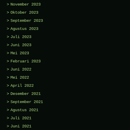
November 2023
Oktober 2023
September 2023
Agustus 2023
Juli 2023
Juni 2023
Mei 2023
Februari 2023
Juni 2022
Mei 2022
April 2022
Desember 2021
September 2021
Agustus 2021
Juli 2021
Juni 2021