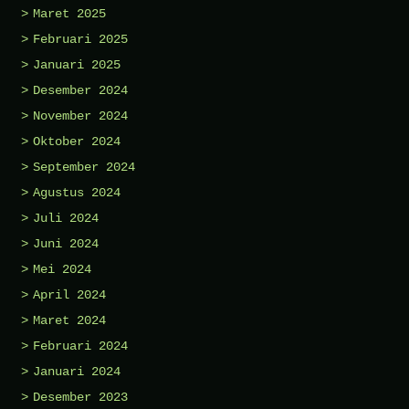
Maret 2025
Februari 2025
Januari 2025
Desember 2024
November 2024
Oktober 2024
September 2024
Agustus 2024
Juli 2024
Juni 2024
Mei 2024
April 2024
Maret 2024
Februari 2024
Januari 2024
Desember 2023