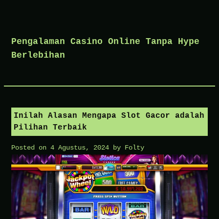
Skip
to
Pengalaman Casino Online Tanpa Hype
content
Berlebihan
Inilah Alasan Mengapa Slot Gacor adalah
Pilihan Terbaik
Posted on
4 Agustus, 2024
by
Folty