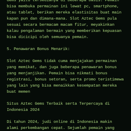
Gems yaitu tersedianya di beberapa basis. Pemain
bisa membuka permainan ini lewat pc, smartphone,
atau tablet, berikan mereka elastisitas buat main
kapan pun dan dimana-mana. Slot Aztec Gems pula
sesuai secara bermacam macam fitur, meyakinkan
kalau pengalaman bermain yang memberikan kepuasan
bisa dicicipi oleh semuanya pemain.
5. Penawaran Bonus Menarik:
Slot Aztec Gems tidak cuma menjajakan permainan
yang memikat, dan juga beberapa penawaran bonus
yang menjanjikan. Pemain bisa nikmati bonus
registrasi, bonus setoran, serta promo teristimewa
yang lain yang bisa menaikkan kesempatan mereka
buat memen
Situs Aztec Gems Terbaik serta Terpercaya di
Indonesia 2024
Di tahun 2024, judi online di Indonesia makin
alami perkembangan cepat. Sejumlah pemain yang