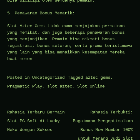
bisa dicicipi oleh semuanya pemain.
5. Penawaran Bonus Menarik:
Slot Aztec Gems tidak cuma menjajakan permainan
yang memikat, dan juga beberapa penawaran bonus
yang menjanjikan. Pemain bisa nikmati bonus
registrasi, bonus setoran, serta promo teristimewa
yang lain yang bisa menaikkan kesempatan mereka
buat memen
Posted in
Uncategorized
Tagged
aztec gems
,
Pragmatic Play
,
slot aztec
,
Slot Online
Navigasi
Rahasia Terbaru Bermain
Rahasia Terbukti:
pos
Slot PG Soft di Lucky
Bagaimana Mengoptimalkan
Neko dengan Sukses
Bonus New Member 100%
untuk Menang Judi Slot