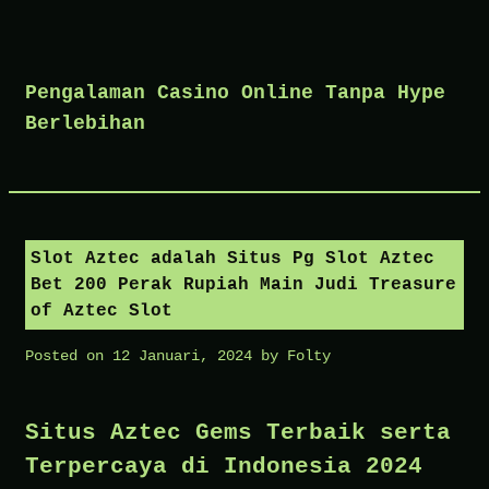
Skip
to
Pengalaman Casino Online Tanpa Hype
content
Berlebihan
Slot Aztec adalah Situs Pg Slot Aztec
Bet 200 Perak Rupiah Main Judi Treasure
of Aztec Slot
Posted on
12 Januari, 2024
by
Folty
Situs Aztec Gems Terbaik serta
Terpercaya di Indonesia 2024