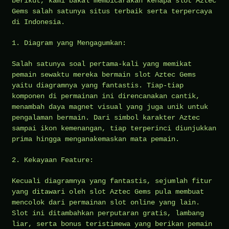
berikut, kami bakal membicarakan kenapa slot Aztec
Gems salah satunya situs terbaik serta terpercaya
di Indonesia.
1. Diagram yang Mengagumkan:
Salah satunya soal pertama-kali yang memikat
pemain sewaktu mereka bermain slot Aztec Gems
yaitu diagramnya yang fantastis. Tiap-tiap
komponen di permainan ini direncanakan cantik,
menambah daya magnet visual yang juga unik untuk
pengalaman bermain. Dari simbol karakter Aztec
sampai ikon kemenangan, tiap terperinci diunjukkan
prima hingga menganakemaskan mata pemain.
2. Kekayaan Feature:
Kecuali diagramnya yang fantastis, sejumlah fitur
yang ditawari oleh slot Aztec Gems pula membuat
mencolok dari permainan slot online yang lain.
Slot ini ditambahkan perputaran gratis, lambang
liar, serta bonus teristimewa yang berikan pemain