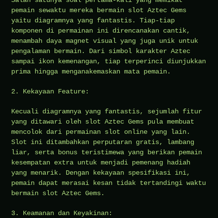
Salah satunya soal pertama-kali yang memikat
pemain sewaktu mereka bermain slot Aztec Gems
yaitu diagramnya yang fantastis. Tiap-tiap
komponen di permainan ini direncanakan cantik,
menambah daya magnet visual yang juga unik untuk
pengalaman bermain. Dari simbol karakter Aztec
sampai ikon kemenangan, tiap terperinci diunjukkan
prima hingga menganakemaskan mata pemain.
2. Kekayaan Feature:
Kecuali diagramnya yang fantastis, sejumlah fitur
yang ditawari oleh slot Aztec Gems pula membuat
mencolok dari permainan slot online yang lain.
Slot ini ditambahkan perputaran gratis, lambang
liar, serta bonus teristimewa yang berikan pemain
kesempatan extra untuk menjadi pemenang hadiah
yang menarik. Dengan kekayaan spesifikasi ini,
pemain dapat merasai kesan tidak tertandingi waktu
bermain slot Aztec Gems.
3. Keamanan dan Keyakinan: