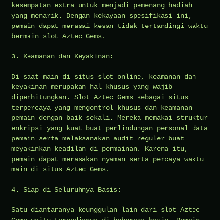
kesempatan extra untuk menjadi pemenang hadiah
yang menarik. Dengan kekayaan spesifikasi ini,
pemain dapat merasai kesan tidak tertandingi waktu
bermain slot Aztec Gems.
3. Keamanan dan Keyakinan:
Di saat main di situs slot online, keamanan dan
keyakinan merupakan hal khusus yang wajib
diperhitungkan. Slot Aztec Gems sebagai situs
terpercaya yang mengontrol khusus dan keamanan
pemain dengan baik sekali. Mereka memakai struktur
enkripsi yang kuat buat perlindungan personal data
pemain serta melaksanakan audit reguler buat
meyakinkan keadilan di permainan. Karena itu,
pemain dapat merasakan nyaman serta percaya waktu
main di situs Aztec Gems.
4. Siap di Seluruhnya Basis:
Satu diantaranya keunggulan lain dari slot Aztec