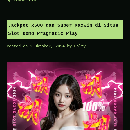
Jackpot x500 dan Super Maxwin di Situs
Slot Demo Pragmatic Play
Posted on
9 Oktober, 2024
by
Folty