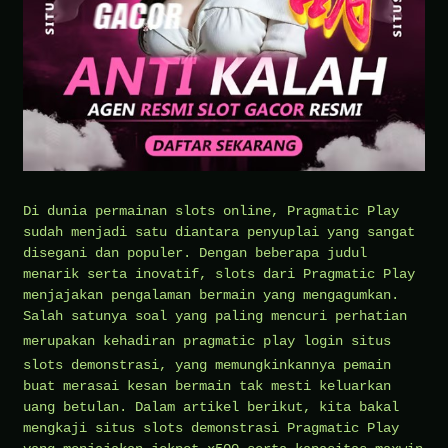
Di dunia permainan slots online, Pragmatic Play
sudah menjadi satu diantara penyuplai yang sangat
disegani dan populer. Dengan beberapa judul
menarik serta inovatif, slots dari Pragmatic Play
menjajakan pengalaman bermain yang mengagumkan.
Salah satunya soal yang paling mencuri perhatian
merupakan kehadiran
pragmatic play login
situs
slots demonstrasi, yang memungkinkannya pemain
buat merasai kesan bermain tak mesti keluarkan
uang betulan. Dalam artikel berikut, kita bakal
mengkaji situs slots demonstrasi Pragmatic Play