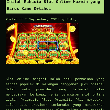
Inilah Rahasia Slot Online Maxwin yang
Harus Kamu Ketahui
Posted on
5 September, 2024
by
Folty
Slot online menjadi salah satu permainan yang
sangat populer di kalangan penggemar judi online.
Salah satu provider yang terkenal dalam
menyediakan berbagai jenis permainan slot online
adalah Pragmatic Play. Pragmatic Play merupakan
salah satu provider terkemuka yang menawarkan