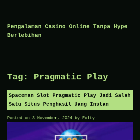
Skip
to
Pengalaman Casino Online Tanpa Hype
content
Berlebihan
Tag:
Pragmatic Play
Spaceman Slot Pragmatic Play Jadi Salah
Satu Situs Penghasil Uang Instan
Posted on
3 November, 2024
by
Folty