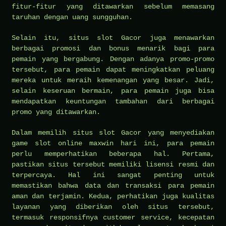
fitur-fitur yang ditawarkan sebelum memasang
taruhan dengan uang sungguhan.
Selain itu, situs slot Gacor juga menawarkan
berbagai promosi dan bonus menarik bagi para
pemain yang bergabung. Dengan adanya promo-promo
tersebut, para pemain dapat meningkatkan peluang
mereka untuk meraih kemenangan yang besar. Jadi,
selain keseruan bermain, para pemain juga bisa
mendapatkan keuntungan tambahan dari berbagai
promo yang ditawarkan.
Dalam memilih situs slot Gacor yang menyediakan
game slot online maxwin hari ini, para pemain
perlu memperhatikan beberapa hal. Pertama,
pastikan situs tersebut memiliki lisensi resmi dan
terpercaya. Hal ini sangat penting untuk
memastikan bahwa data dan transaksi para pemain
aman dan terjamin. Kedua, perhatikan juga kualitas
layanan yang diberikan oleh situs tersebut,
termasuk responsifnya customer service, kecepatan