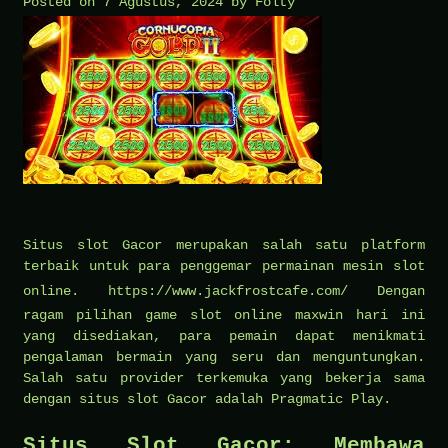
Posted on
7 Agustus, 2024
by
Folty
Situs slot Gacor merupakan salah satu platform
terbaik untuk para penggemar permainan mesin slot
online.
https://www.jackfrostcafe.com/
Dengan
ragam pilihan game slot online maxwin hari ini
yang disediakan, para pemain dapat menikmati
pengalaman bermain yang seru dan menguntungkan.
Salah satu provider terkemuka yang bekerja sama
dengan situs slot Gacor adalah Pragmatic Play.
Situs Slot Gacor: Membawa