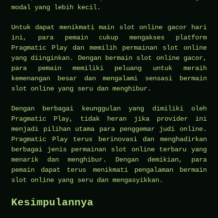
modal yang lebih kecil.
Untuk dapat menikmati main slot online gacor hari
ini, para pemain cukup mengakses platform
Pragmatic Play dan memilih permainan slot online
yang diinginkan. Dengan bermain slot online gacor,
para pemain memiliki peluang untuk meraih
kemenangan besar dan mengalami sensasi bermain
slot online yang seru dan menghibur.
Dengan berbagai keunggulan yang dimiliki oleh
Pragmatic Play, tidak heran jika provider ini
menjadi pilihan utama para penggemar judi online.
Pragmatic Play terus berinovasi dan menghadirkan
berbagai jenis permainan slot online terbaru yang
menarik dan menghibur. Dengan demikian, para
pemain dapat terus menikmati pengalaman bermain
slot online yang seru dan mengasyikkan.
Kesimpulannya