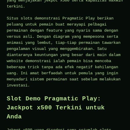
yang menjajakan jekpot x500 serta kapasitas maxwin
terkini.
Situs slots demonstrasi Pragmatic Play berikan
peluang untuk pemain buat merayapi pelbagai
permainan dengan feature yang nyaris sama dengan
versus asli. Dengan diagram yang mempesona serta
animasi yang lembut, tiap-tiap permainan tawarkan
pengalaman visual yang menggembirakan. Satu
diantaranya keuntungan yang besar dari main dalam
website demonstrasi ialah pemain bisa mencoba
beberapa trick tanpa ada efek negatif kehilangan
uang. Ini amat berfaedah untuk pemula yang ingin
menyadari sistem permainan saat sebelum melakukan
investasi.
Slot Demo Pragmatic Play:
Jackpot x500 Terkini untuk
Anda