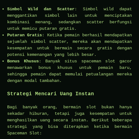
Simbol Wild dan Scatter
: Simbol wild dapat
menggantikan simbol lain untuk menciptakan
kombinasi menang, sedangkan scatter berfungsi
untuk memicu putaran gratis.
Putaran Gratis
: Ketika pemain berhasil mendapatkan
sejumlah simbol scatter, mereka akan mendapatkan
kesempatan untuk bermain secara gratis dengan
potensi kemenangan yang lebih besar.
Bonus Khusus
: Banyak situs spaceman slot gacor
menawarkan bonus khusus untuk pemain baru,
sehingga pemain dapat memulai petualangan mereka
dengan modal tambahan.
Strategi Mencari Uang Instan
Bagi banyak orang, bermain slot bukan hanya
sekadar hiburan, tetapi juga kesempatan untuk
menghasilkan uang secara instan. Berikut beberapa
strategi yang bisa diterapkan ketika bermain
Spaceman Slot: