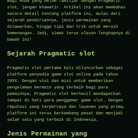
Bagi Anda yang belum familiar dengan Pragmatic
slot, jangan khawatir. Artikel ini akan membahas
secara detail tentang platform ini, mulai dari
sejarah pendiriannya, jenis permainan yang
ditawarkan, hingga tips dan trik untuk meraih
kemenangan. Jadi, simak terus ulasan lengkapnya di
bawah ini!
Sejarah Pragmatic slot
Pragmatic slot pertama kali diluncurkan sebagai
platform penyedia game slot online pada tahun
20XX. Dengan visi dan misi untuk memberikan
pengalaman bermain yang terbaik bagi para
pemainnya, Pragmatic slot berhasil mendapatkan
tempat di hati para penggemar game slot. Dengan
reputasi yang terpercaya dan layanan yang prima,
platform ini terus berkembang pesat dan menjadi
salah satu yang terbaik di Indonesia.
Jenis Permainan yang