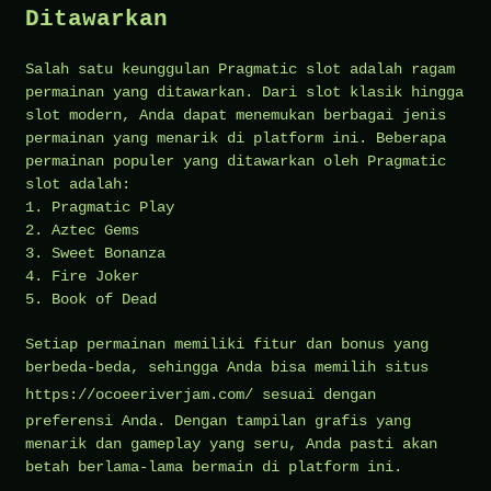
Ditawarkan
Salah satu keunggulan Pragmatic slot adalah ragam
permainan yang ditawarkan. Dari slot klasik hingga
slot modern, Anda dapat menemukan berbagai jenis
permainan yang menarik di platform ini. Beberapa
permainan populer yang ditawarkan oleh Pragmatic
slot adalah:
1. Pragmatic Play
2. Aztec Gems
3. Sweet Bonanza
4. Fire Joker
5. Book of Dead
Setiap permainan memiliki fitur dan bonus yang
berbeda-beda, sehingga Anda bisa memilih situs
https://ocoeeriverjam.com/
sesuai dengan
preferensi Anda. Dengan tampilan grafis yang
menarik dan gameplay yang seru, Anda pasti akan
betah berlama-lama bermain di platform ini.