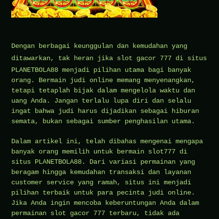
Dengan berbagai keunggulan dan kemudahan yang
ditawarkan, tak heran jika
slot gacor 777
di situs
PLANETBOLA88 menjadi pilihan utama bagi banyak
orang. Bermain judi online memang menyenangkan,
tetapi tetaplah bijak dalam mengelola waktu dan
uang Anda. Jangan terlalu lupa diri dan selalu
ingat bahwa judi harus dijadikan sebagai hiburan
semata, bukan sebagai sumber penghasilan utama.
Dalam artikel ini, telah dibahas mengenai mengapa
banyak orang memilih untuk bermain slot777 di
situs PLANETBOLA88. Dari variasi permainan yang
beragam hingga kemudahan transaksi dan layanan
customer service yang ramah, situs ini menjadi
pilihan terbaik untuk para pecinta judi online.
Jika Anda ingin mencoba keberuntungan Anda dalam
permainan slot gacor 777 terbaru, tidak ada