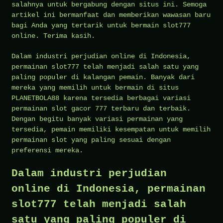
salahnya untuk bergabung dengan situs ini. Semoga
artikel ini bermanfaat dan memberikan wawasan baru
bagi Anda yang tertarik untuk bermain slot777
online. Terima kasih.
Dalam industri perjudian online di Indonesia,
permainan slot777 telah menjadi salah satu yang
paling populer di kalangan pemain. Banyak dari
mereka yang memilih untuk bermain di situs
PLANETBOLA88 karena tersedia berbagai variasi
permainan slot gacor 777 terbaru dan terbaik.
Dengan begitu banyak variasi permainan yang
tersedia, pemain memiliki kesempatan untuk memilih
permainan slot yang paling sesuai dengan
preferensi mereka.
Dalam industri perjudian
online di Indonesia, permainan
slot777 telah menjadi salah
satu yang paling populer di