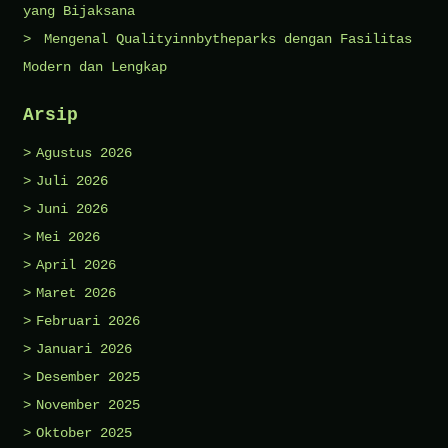
yang Bijaksana
Mengenal Qualityinnbytheparks dengan Fasilitas
Modern dan Lengkap
Arsip
Agustus 2026
Juli 2026
Juni 2026
Mei 2026
April 2026
Maret 2026
Februari 2026
Januari 2026
Desember 2025
November 2025
Oktober 2025