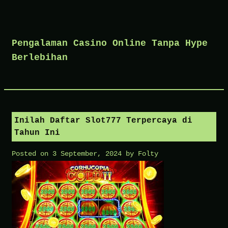
Skip
to
Pengalaman Casino Online Tanpa Hype
content
Berlebihan
Inilah Daftar Slot777 Terpercaya di
Tahun Ini
Posted on
3 September, 2024
by
Folty