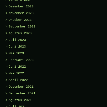
Desember 2023
November 2023
Oktober 2023
September 2023
Agustus 2023
Juli 2023
Juni 2023
Mei 2023
Februari 2023
Juni 2022
Mei 2022
April 2022
Desember 2021
September 2021
Agustus 2021
Juli 2021