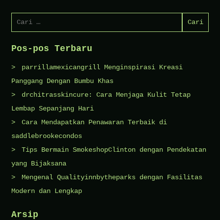
Cari
untuk:
Pos-pos Terbaru
parrillamexicangrill Menginspirasi Kreasi
Panggang Dengan Bumbu Khas
drchitrasskincure: Cara Menjaga Kulit Tetap
Lembap Sepanjang Hari
Cara Mendapatkan Penawaran Terbaik di
saddlebrookecondos
Tips Bermain SmokeshopClinton dengan Pendekatan
yang Bijaksana
Mengenal Qualityinnbytheparks dengan Fasilitas
Modern dan Lengkap
Arsip