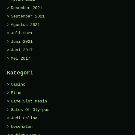
Desember 2021
September 2021
Agustus 2021
Juli 2021
Juni 2021
Juni 2017
Mei 2017
Kategori
Casino
Film
Game Slot Mesin
Gates Of Olympus
Judi Online
kesehatan