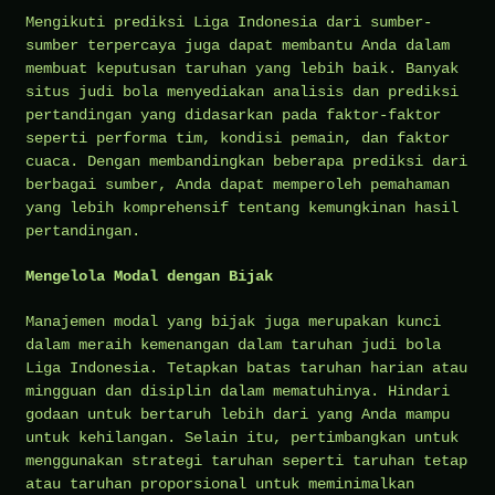
Mengikuti prediksi Liga Indonesia dari sumber-
sumber terpercaya juga dapat membantu Anda dalam
membuat keputusan taruhan yang lebih baik. Banyak
situs judi bola menyediakan analisis dan prediksi
pertandingan yang didasarkan pada faktor-faktor
seperti performa tim, kondisi pemain, dan faktor
cuaca. Dengan membandingkan beberapa prediksi dari
berbagai sumber, Anda dapat memperoleh pemahaman
yang lebih komprehensif tentang kemungkinan hasil
pertandingan.
Mengelola Modal dengan Bijak
Manajemen modal yang bijak juga merupakan kunci
dalam meraih kemenangan dalam taruhan judi bola
Liga Indonesia. Tetapkan batas taruhan harian atau
mingguan dan disiplin dalam mematuhinya. Hindari
godaan untuk bertaruh lebih dari yang Anda mampu
untuk kehilangan. Selain itu, pertimbangkan untuk
menggunakan strategi taruhan seperti taruhan tetap
atau taruhan proporsional untuk meminimalkan