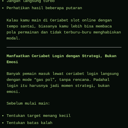
Jangan langsung turbo
Perhatikan hasil beberapa putaran
Kalau kamu main di Ceriabet slot online dengan
tempo santai, biasanya kamu lebih bisa membaca
pola permainan dan tidak terburu-buru menghabiskan
modal.
Manfaatkan Ceriabet Login dengan Strategi, Bukan
Emosi
Banyak pemain masuk lewat ceriabet login langsung
dengan mode “gas pol”, tanpa rencana. Padahal
login itu harusnya jadi momen strategi, bukan
emosi.
Sebelum mulai main:
Tentukan target menang kecil
Tentukan batas kalah