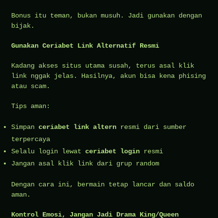
Bonus itu teman, bukan musuh. Jadi gunakan dengan
bijak.
Gunakan Ceriabet Link Alternatif Resmi
Kadang akses situs utama susah, terus asal klik
link nggak jelas. Hasilnya, akun bisa kena phising
atau scam.
Tips aman:
Simpan
ceriabet link altern
resmi dari sumber
terpercaya
Selalu login lewat
ceriabet login
resmi
Jangan asal klik link dari grup random
Dengan cara ini, bermain tetap lancar dan saldo
aman.
Kontrol Emosi, Jangan Jadi Drama King/Queen