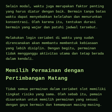
Selain modal, waktu juga merupakan faktor penting
yang harus diatur dengan baik. Bermain tanpa batas
waktu dapat menyebabkan kelelahan dan menurunkan
konsentrasi. Oleh karena itu, tentukan durasi
bermain yang wajar dan patuhi jadwal tersebut.
Melakukan login ceriabet di waktu yang sudah
direncanakan akan membantu membentuk kebiasaan
yang lebih disiplin. Dengan begitu, permainan
tidak mengganggu aktivitas utama dan tetap berada
dalam kendali.
Memilih Permainan dengan
Pertimbangan Matang
Tidak semua permainan dalam ceriabet slot memiliki
tingkat risiko yang sama. Oleh sebab itu, pemain
disarankan untuk memilih permainan yang sesuai
dengan gaya bermain dan kemampuan masing-masing.