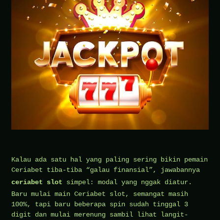
Kalau ada satu hal yang paling sering bikin pemain
Ceriabet tiba-tiba “galau finansial”, jawabannya
ceriabet slot
simpel: modal yang nggak diatur.
Baru mulai main Ceriabet slot, semangat masih
100%, tapi baru beberapa spin sudah tinggal 3
digit dan mulai merenung sambil lihat langit-