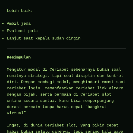
Lebih baik:
Ambil jeda
Evaluasi pola
Lanjut saat kepala sudah dingin
Kesimpulan
Mengatur modal di Ceriabet sebenarnya bukan soal
rumitnya strategi, tapi soal disiplin dan kontrol
diri. Dengan membagi modal, menghindari emosi saat
ceriabet login, memanfaatkan ceriabet link altern
dengan bijak, serta bermain di Ceriabet slot
online secara santai, kamu bisa memperpanjang
durasi bermain tanpa harus cepat “bangkrut
virtual”.
Ingat, di dunia Ceriabet slot, yang bikin cepat
habis bukan selalu gamenya, tapi sering kali gaya