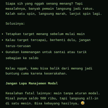
Siapa sih yang nggak senang menang? Tapi
masalahnya, banyak pemain langsung jadi rakus.
Kalah satu spin, langsung marah, lanjut spin lagi.
Solusinya:
Tetapkan target menang sebelum mulai main
Kalau target tercapai, berhenti dulu, jangan
terus-terusan
Gunakan kemenangan untuk santai atau tarik
sebagian ke saldo
Kalau nggak, kamu bisa balik dari menang jadi
buntung cuma karena keserakahan.
Jangan Lupa Manajemen Modal
Kesalahan fatal lainnya: main tanpa aturan modal.
Misal punya saldo 500 ribu, tapi langsung all-in
di satu mesin. Bisa kebayang hasilnya…