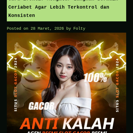
Ceriabet Agar Lebih Terkontrol dan
Konsisten
Posted on
28 Maret, 2026
by
Folty