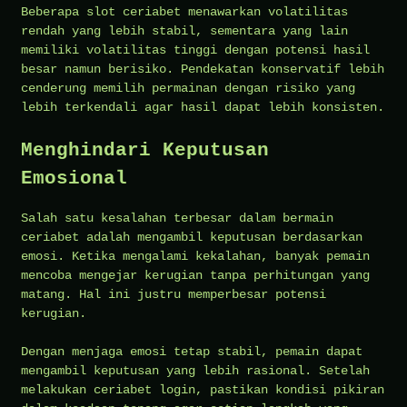
Beberapa slot ceriabet menawarkan volatilitas
rendah yang lebih stabil, sementara yang lain
memiliki volatilitas tinggi dengan potensi hasil
besar namun berisiko. Pendekatan konservatif lebih
cenderung memilih permainan dengan risiko yang
lebih terkendali agar hasil dapat lebih konsisten.
Menghindari Keputusan
Emosional
Salah satu kesalahan terbesar dalam bermain
ceriabet adalah mengambil keputusan berdasarkan
emosi. Ketika mengalami kekalahan, banyak pemain
mencoba mengejar kerugian tanpa perhitungan yang
matang. Hal ini justru memperbesar potensi
kerugian.
Dengan menjaga emosi tetap stabil, pemain dapat
mengambil keputusan yang lebih rasional. Setelah
melakukan ceriabet login, pastikan kondisi pikiran