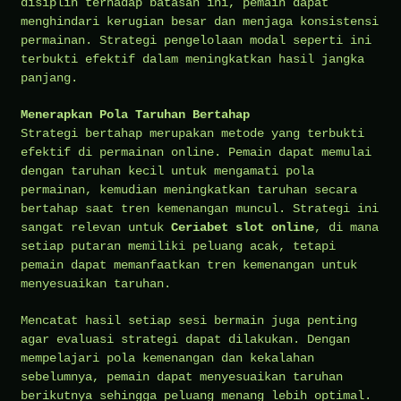
disiplin terhadap batasan ini, pemain dapat
menghindari kerugian besar dan menjaga konsistensi
permainan. Strategi pengelolaan modal seperti ini
terbukti efektif dalam meningkatkan hasil jangka
panjang.
Menerapkan Pola Taruhan Bertahap
Strategi bertahap merupakan metode yang terbukti
efektif di permainan online. Pemain dapat memulai
dengan taruhan kecil untuk mengamati pola
permainan, kemudian meningkatkan taruhan secara
bertahap saat tren kemenangan muncul. Strategi ini
sangat relevan untuk
Ceriabet slot online
, di mana
setiap putaran memiliki peluang acak, tetapi
pemain dapat memanfaatkan tren kemenangan untuk
menyesuaikan taruhan.
Mencatat hasil setiap sesi bermain juga penting
agar evaluasi strategi dapat dilakukan. Dengan
mempelajari pola kemenangan dan kekalahan
sebelumnya, pemain dapat menyesuaikan taruhan
berikutnya sehingga peluang menang lebih optimal.