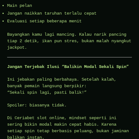
Main pelan
Jangan naikkan taruhan terlalu cepat
Evaluasi setiap beberapa menit
Bayangkan kamu lagi mancing. Kalau narik pancing
tiap 2 detik, ikan pun stres, bukan malah nyangkut
jackpot.
Jangan Terjebak Ilusi “Balikin Modal Sekali Spin”
Ini jebakan paling berbahaya. Setelah kalah,
banyak pemain langsung berpikir:
“Sekali spin lagi, pasti balik!”
Spoiler: biasanya tidak.
Di Ceriabet slot online, mindset seperti ini
sering bikin modal makin cepat habis. Karena
setiap spin tetap berbasis peluang, bukan jaminan
balikan instan.