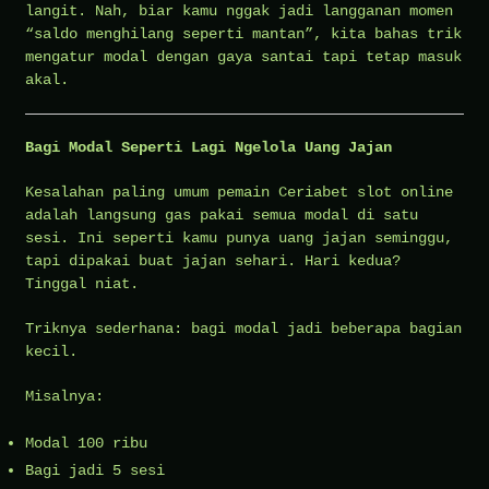
langit. Nah, biar kamu nggak jadi langganan momen
“saldo menghilang seperti mantan”, kita bahas trik
mengatur modal dengan gaya santai tapi tetap masuk
akal.
Bagi Modal Seperti Lagi Ngelola Uang Jajan
Kesalahan paling umum pemain Ceriabet slot online
adalah langsung gas pakai semua modal di satu
sesi. Ini seperti kamu punya uang jajan seminggu,
tapi dipakai buat jajan sehari. Hari kedua?
Tinggal niat.
Triknya sederhana: bagi modal jadi beberapa bagian
kecil.
Misalnya:
Modal 100 ribu
Bagi jadi 5 sesi