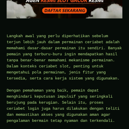
Langkah awal yang perlu diperhatikan sebelum
terjun lebih jauh dalam permainan ceriabet adalah
memahami dasar-dasar permainan itu sendiri. Banyak
pemain yang terburu-buru ingin mendapatkan hasil
tanpa benar-benar memahami mekanisme permainan.
Dalam konteks ceriabet slot, penting untuk
mengetahui pola permainan, jenis fitur yang
tersedia, serta cara kerja sistem yang digunakan.
Dengan pemahaman yang baik, pemain dapat
menghindari keputusan impulsif yang seringkali
berujung pada kerugian. Selain itu, proses
ceriabet login juga harus dilakukan dengan teliti
dan memastikan akses yang digunakan aman agar
pengalaman bermain tetap nyaman dan terkendali.