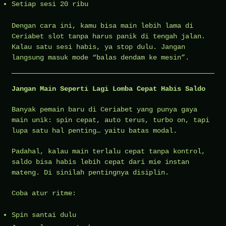
Setiap sesi 20 ribu
Dengan cara ini, kamu bisa main lebih lama di
Ceriabet slot tanpa harus panik di tengah jalan.
Kalau satu sesi habis, ya stop dulu. Jangan
langsung masuk mode “balas dendam ke mesin”.
Jangan Main Seperti Lagi Lomba Cepat Habis Saldo
Banyak pemain baru di Ceriabet yang punya gaya
main unik: spin cepat, auto terus, turbo on, tapi
lupa satu hal penting… yaitu batas modal.
Padahal, kalau main terlalu cepat tanpa kontrol,
saldo bisa habis lebih cepat dari mie instan
mateng. Di sinilah pentingnya disiplin.
Coba atur ritme:
Spin santai dulu