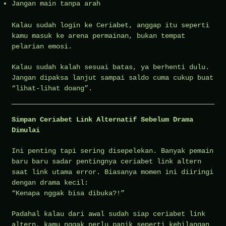
Jangan main tanpa arah
Kalau sudah login ke Ceriabet, anggap itu seperti
kamu masuk ke arena permainan, bukan tempat
pelarian emosi.
Kalau sudah kalah sesuai batas, ya berhenti dulu.
Jangan dipaksa lanjut sampai saldo cuma cukup buat
“lihat-lihat doang”.
Simpan Ceriabet Link Alternatif Sebelum Drama
Dimulai
Ini penting tapi sering disepelekan. Banyak pemain
baru baru sadar pentingnya ceriabet link altern
saat link utama error. Biasanya momen ini diiringi
dengan drama kecil:
“Kenapa nggak bisa dibuka?!”
Padahal kalau dari awal sudah siap ceriabet link
altern, kamu nggak perlu panik seperti kehilangan