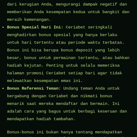
dari kerugian Anda, mengurangi dampak negatif dan
memberikan Anda kesempatan kedua untuk bangkit dan
meraih kemenangan.
Bonus Spesial Hari Ini:
Ceriabet seringkali
menghadirkan bonus spesial yang hanya berlaku
untuk hari tertentu atau periode waktu terbatas.
Bonus ini bisa berupa bonus deposit yang lebih
besar, bonus untuk permainan tertentu, atau bahkan
hadiah kejutan. Penting untuk selalu memeriksa
halaman promosi Ceriabet setiap hari agar tidak
melewatkan kesempatan emas ini.
Bonus Referensi Teman:
Undang teman Anda untuk
bergabung dengan Ceriabet dan nikmati bonus
menarik saat mereka mendaftar dan bermain. Ini
adalah cara yang bagus untuk berbagi keseruan dan
mendapatkan hadiah tambahan.
Bonus-bonus ini bukan hanya tentang mendapatkan