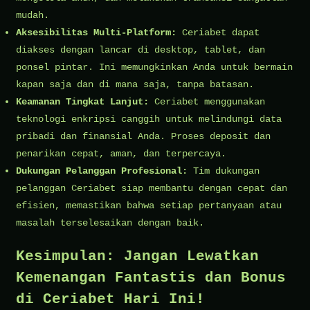
mudah.
Aksesibilitas Multi-Platform:
Ceriabet dapat
diakses dengan lancar di desktop, tablet, dan
ponsel pintar. Ini memungkinkan Anda untuk bermain
kapan saja dan di mana saja, tanpa batasan.
Keamanan Tingkat Lanjut:
Ceriabet menggunakan
teknologi enkripsi canggih untuk melindungi data
pribadi dan finansial Anda. Proses deposit dan
penarikan cepat, aman, dan terpercaya.
Dukungan Pelanggan Profesional:
Tim dukungan
pelanggan Ceriabet siap membantu dengan cepat dan
efisien, memastikan bahwa setiap pertanyaan atau
masalah terselesaikan dengan baik.
Kesimpulan: Jangan Lewatkan
Kemenangan Fantastis dan Bonus
di Ceriabet Hari Ini!