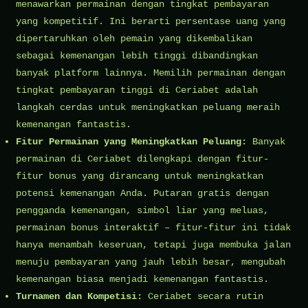
menawarkan permainan dengan tingkat pembayaran
yang kompetitif. Ini berarti persentase uang yang
dipertaruhkan oleh pemain yang dikembalikan
sebagai kemenangan lebih tinggi dibandingkan
banyak platform lainnya. Memilih permainan dengan
tingkat pembayaran tinggi di Ceriabet adalah
langkah cerdas untuk meningkatkan peluang meraih
kemenangan fantastis.
Fitur Permainan yang Meningkatkan Peluang:
Banyak
permainan di Ceriabet dilengkapi dengan fitur-
fitur bonus yang dirancang untuk meningkatkan
potensi kemenangan Anda. Putaran gratis dengan
pengganda kemenangan, simbol liar yang meluas,
permainan bonus interaktif – fitur-fitur ini tidak
hanya menambah keseruan, tetapi juga membuka jalan
menuju pembayaran yang jauh lebih besar, mengubah
kemenangan biasa menjadi kemenangan fantastis.
Turnamen dan Kompetisi:
Ceriabet secara rutin