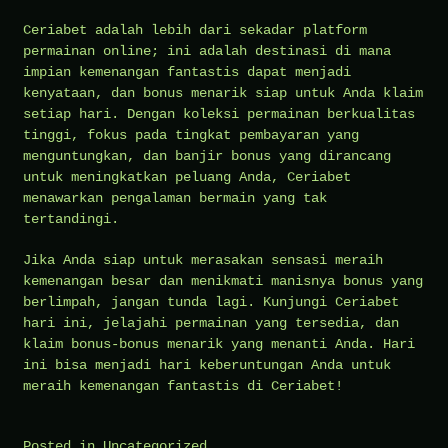
Ceriabet adalah lebih dari sekadar platform
permainan online; ini adalah destinasi di mana
impian kemenangan fantastis dapat menjadi
kenyataan, dan bonus menarik siap untuk Anda klaim
setiap hari. Dengan koleksi permainan berkualitas
tinggi, fokus pada tingkat pembayaran yang
menguntungkan, dan banjir bonus yang dirancang
untuk meningkatkan peluang Anda, Ceriabet
menawarkan pengalaman bermain yang tak
tertandingi.
Jika Anda siap untuk merasakan sensasi meraih
kemenangan besar dan menikmati manisnya bonus yang
berlimpah, jangan tunda lagi. Kunjungi Ceriabet
hari ini, jelajahi permainan yang tersedia, dan
klaim bonus-bonus menarik yang menanti Anda. Hari
ini bisa menjadi hari keberuntungan Anda untuk
meraih kemenangan fantastis di Ceriabet!
Posted in
Uncategorized