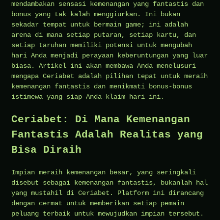
mendambakan sensasi kemenangan yang fantastis dan
bonus yang tak kalah menggiurkan. Ini bukan
sekadar tempat untuk bermain game; ini adalah
arena di mana setiap putaran, setiap kartu, dan
setiap taruhan memiliki potensi untuk mengubah
hari Anda menjadi perayaan keberuntungan yang luar
biasa. Artikel ini akan membawa Anda menelusuri
mengapa Ceriabet adalah pilihan tepat untuk meraih
kemenangan fantastis dan menikmati bonus-bonus
istimewa yang siap Anda klaim hari ini.
Ceriabet: Di Mana Kemenangan
Fantastis Adalah Realitas yang
Bisa Diraih
Impian meraih kemenangan besar, yang seringkali
disebut sebagai kemenangan fantastis, bukanlah hal
yang mustahil di Ceriabet. Platform ini dirancang
dengan cermat untuk memberikan setiap pemain
peluang terbaik untuk mewujudkan impian tersebut.