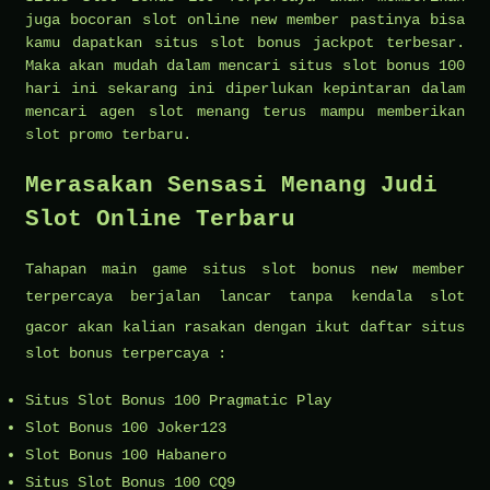
juga bocoran slot online new member pastinya bisa
kamu dapatkan situs slot bonus jackpot terbesar.
Maka akan mudah dalam mencari situs slot bonus 100
hari ini sekarang ini diperlukan kepintaran dalam
mencari agen slot menang terus mampu memberikan
slot promo terbaru.
Merasakan Sensasi Menang Judi
Slot Online Terbaru
Tahapan main game situs slot bonus new member
terpercaya berjalan lancar tanpa kendala
slot
gacor
akan kalian rasakan dengan ikut daftar situs
slot bonus terpercaya :
Situs Slot Bonus 100 Pragmatic Play
Slot Bonus 100 Joker123
Slot Bonus 100 Habanero
Situs Slot Bonus 100 CQ9