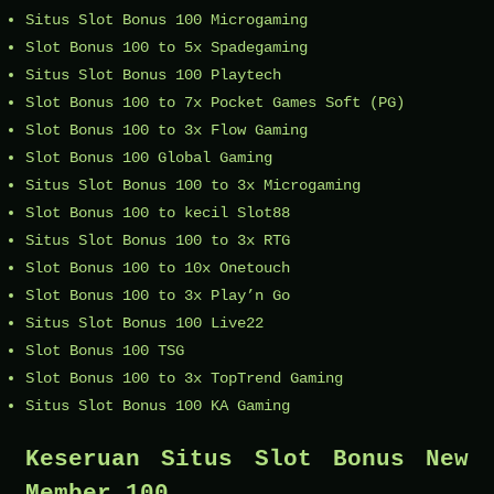
Situs Slot Bonus 100 Microgaming
Slot Bonus 100 to 5x Spadegaming
Situs Slot Bonus 100 Playtech
Slot Bonus 100 to 7x Pocket Games Soft (PG)
Slot Bonus 100 to 3x Flow Gaming
Slot Bonus 100 Global Gaming
Situs Slot Bonus 100 to 3x Microgaming
Slot Bonus 100 to kecil Slot88
Situs Slot Bonus 100 to 3x RTG
Slot Bonus 100 to 10x Onetouch
Slot Bonus 100 to 3x Play’n Go
Situs Slot Bonus 100 Live22
Slot Bonus 100 TSG
Slot Bonus 100 to 3x TopTrend Gaming
Situs Slot Bonus 100 KA Gaming
Keseruan Situs Slot Bonus New
Member 100