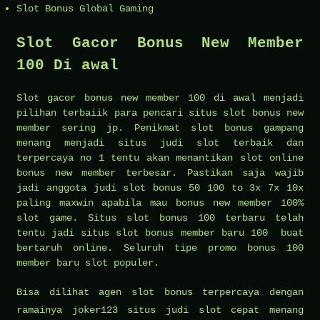
Slot Bonus Global Gaming
Slot Gacor Bonus New Member
100 Di awal
Slot gacor bonus new member 100 di awal menjadi
pilihan terbaiik para pencari situs slot bonus new
member sering jp. Penikmat slot bonus gampang
menang menjadi situs judi slot terbaik dan
terpercaya no 1 tentu akan menantikan slot online
bonus new member terbesar. Pastikan saja wajib
jadi anggota judi slot bonus 50 100 to 3x 7x 10x
paling maxwin apabila mau bonus new member 100%
slot game. Situs slot bonus 100 terbaru telah
tentu jadi situs slot bonus member baru 100 buat
bertaruh online. Seluruh tipe promo bonus 100
member baru slot populer.
Bisa dilihat agen slot bonus terpercaya dengan
ramainya
joker123
situs judi slot cepat menang