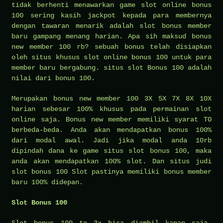
tidak berhenti menawarkan game slot online bonus
100 sering kasih jackpot kepada para membernya
dengan tawaran menarik adalah slot bonus member
baru gampang menang harian. Apa sih maksud bonus
new member 100 rb? sebuah bonus telah disiapkan
oleh situs khusus slot online bonus 100 untuk para
member baru bergabung. situs slot Bonus 100 adalah
nilai dari bonus 100.
Merupakan bonus new member 100 3X 5X 7X 8X 10X
harian sebesar 100% khusus pada permainan slot
online saja. Bonus new member memiliki syarat TO
berbeda-beda. Anda akan mendapatkan bonus 100%
dari modal awal. Jadi jika modal anda 10rb
dipindah dana ke game situs slot bonus 100, maka
anda akan mendapatkan 100% slot. Dan situs judi
slot bonus 100 Slot pastinya memiliki bonus member
baru 100% didepan.
Slot Bonus 100