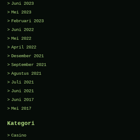
Juni 2023
Mei 2023
Februari 2023
Juni 2022
Mei 2022
April 2022
Desember 2021
September 2021
Agustus 2021
Juli 2021
Juni 2021
Juni 2017
Mei 2017
Kategori
Casino