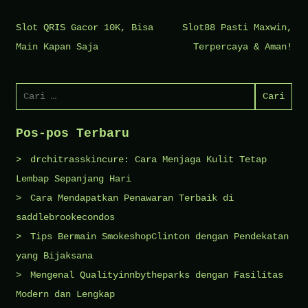
Navigasi
Slot QRIS Gacor 10K, Bisa
Slot88 Pasti Maxwin,
pos
Main Kapan Saja
Terpercaya & Aman!
Cari
untuk:
Pos-pos Terbaru
drchitrasskincure: Cara Menjaga Kulit Tetap
Lembap Sepanjang Hari
Cara Mendapatkan Penawaran Terbaik di
saddlebrookecondos
Tips Bermain SmokeshopClinton dengan Pendekatan
yang Bijaksana
Mengenal Qualityinnbytheparks dengan Fasilitas
Modern dan Lengkap