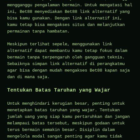
mengganggu pengalaman bermain. Untuk mengatasi hal
ini, Bet88 menyediakan Bet88 link alternatif yang
bisa kamu gunakan. Dengan link alternatif ini,
kamu tetap bisa mengakses situs dan melanjutkan
permainan tanpa hambatan.
Meskipun terlihat sepele, menggunakan link
alternatif dapat membantu kamu tetap fokus dalam
bermain tanpa terpengaruh oleh gangguan teknis.
Sebaiknya simpan link alternatif di perangkatmu
agar bisa dengan mudah mengakses Bet88 kapan saja
dan di mana saja.
Tentukan Batas Taruhan yang Wajar
Untuk menghindari kerugian besar, penting untuk
menetapkan batas taruhan yang wajar. Tentukan
jumlah uang yang siap kamu pertaruhkan dan jangan
melampaui batas tersebut, meskipun godaan untuk
terus bermain semakin besar. Disiplin dalam
mengelola modal sangat penting agar kamu tidak