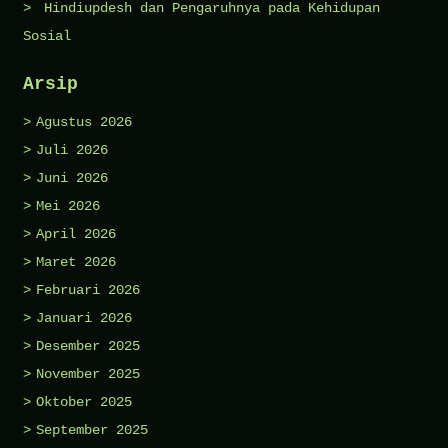
Hindiupdesh dan Pengaruhnya pada Kehidupan
Sosial
Arsip
Agustus 2026
Juli 2026
Juni 2026
Mei 2026
April 2026
Maret 2026
Februari 2026
Januari 2026
Desember 2025
November 2025
Oktober 2025
September 2025