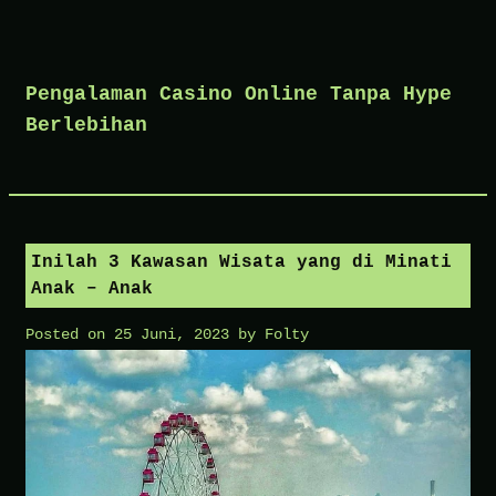
Skip
to
Pengalaman Casino Online Tanpa Hype
content
Berlebihan
Inilah 3 Kawasan Wisata yang di Minati
Anak – Anak
Posted on
25 Juni, 2023
by
Folty