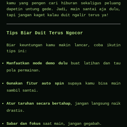
kamu yang pengen cari hiburan sekaligus peluang
dapetin untung gede. Jadi, main santai aja dulu,
tapi jangan kaget kalau duit ngalir terus ya!
Tips Biar Duit Terus Ngocor
Biar keuntungan kamu makin lancar, coba ikutin
tips ini:
Manfaatkan mode demo dulu
buat latihan dan tau
pola permainan.
Gunakan fitur auto spin
supaya kamu bisa main
sambil santai.
Atur taruhan secara bertahap
, jangan langsung naik
drastis.
Sabar dan fokus
saat main, jangan gegabah.