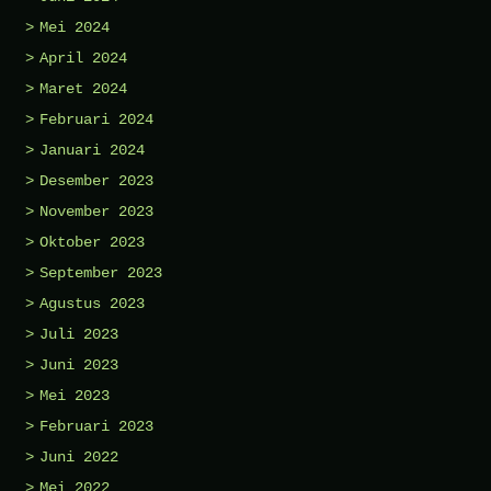
Mei 2024
April 2024
Maret 2024
Februari 2024
Januari 2024
Desember 2023
November 2023
Oktober 2023
September 2023
Agustus 2023
Juli 2023
Juni 2023
Mei 2023
Februari 2023
Juni 2022
Mei 2022