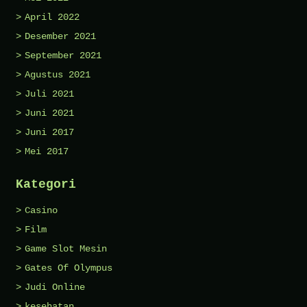
April 2022
Desember 2021
September 2021
Agustus 2021
Juli 2021
Juni 2021
Juni 2017
Mei 2017
Kategori
Casino
Film
Game Slot Mesin
Gates Of Olympus
Judi Online
kesehatan