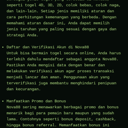
seperti togel 4D, 3D, 2D, colok bebas, colok naga,
dan lain-lain. Setiap jenis memiliki aturan dan
cara perhitungan kemenangan yang berbeda. Dengan
memahami aturan dasar ini, Anda dapat memilih
jenis taruhan yang paling sesuai dengan gaya dan
strategi Anda.
Daftar dan Verifikasi Akun di Nova88
Untuk bisa bermain togel secara online, Anda harus
terlebih dahulu mendaftar sebagai anggota Nova88.
Pastikan Anda mengisi data dengan benar dan
melakukan verifikasi akun agar proses transaksi
menjadi lancar dan aman. Penggunaan akun yang
terverifikasi juga membantu menghindari penipuan
dan kecurangan.
Manfaatkan Promo dan Bonus
Nova88 sering menawarkan berbagai promo dan bonus
menarik bagi para pemain baru maupun yang sudah
lama. Contohnya seperti bonus deposit, cashback,
hingga bonus referral. Memanfaatkan bonus ini