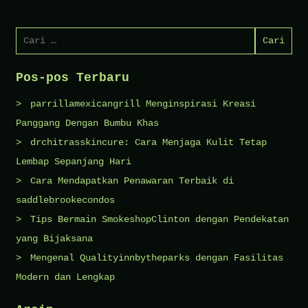
Cari
untuk:
Pos-pos Terbaru
parrillamexicangrill Menginspirasi Kreasi
Panggang Dengan Bumbu Khas
drchitrasskincure: Cara Menjaga Kulit Tetap
Lembap Sepanjang Hari
Cara Mendapatkan Penawaran Terbaik di
saddlebrookecondos
Tips Bermain SmokeshopClinton dengan Pendekatan
yang Bijaksana
Mengenal Qualityinnbytheparks dengan Fasilitas
Modern dan Lengkap