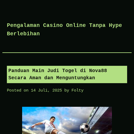
Skip
to
Pengalaman Casino Online Tanpa Hype
content
Berlebihan
Panduan Main Judi Togel di Nova88
Secara Aman dan Menguntungkan
Posted on
14 Juli, 2025
by
Folty