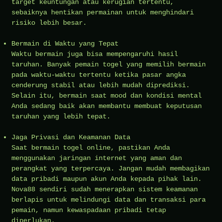
target keuntungan atau kerugian tertentu,
sebaiknya hentikan permainan untuk menghindari
risiko lebih besar.
Bermain di Waktu yang Tepat
Waktu bermain juga bisa mempengaruhi hasil
taruhan. Banyak pemain togel yang memilih bermain
pada waktu-waktu tertentu ketika pasar angka
cenderung stabil atau lebih mudah diprediksi.
Selain itu, bermain saat mood dan kondisi mental
Anda sedang baik akan membantu membuat keputusan
taruhan yang lebih tepat.
Jaga Privasi dan Keamanan Data
Saat bermain togel online, pastikan Anda
menggunakan jaringan internet yang aman dan
perangkat yang terpercaya. Jangan mudah membagikan
data pribadi maupun akun Anda kepada pihak lain.
Nova88 sendiri sudah menerapkan sistem keamanan
berlapis untuk melindungi data dan transaksi para
pemain, namun kewaspadaan pribadi tetap
diperlukan.