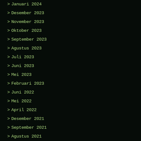
Januari 2024
Desember 2023
November 2023
Oktober 2023
September 2023
Agustus 2023
Juli 2023
Juni 2023
Mei 2023
Februari 2023
Juni 2022
Mei 2022
April 2022
Desember 2021
September 2021
Agustus 2021