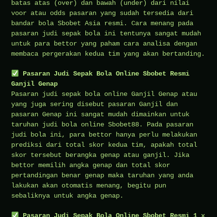
batas atas (over) dan bawah (under) dari nilai
voor atau odds pasaran yang sudah tersedia dari
bandar bola Sbobet Asia resmi. Cara menang pada
pasaran judi sepak bola ini tentunya sangat mudah
untuk para bettor yang paham cara analisa dengan
membaca pergerakan kedua tim yang akan bertanding.
Pasaran Judi Sepak Bola Online Sbobet Resmi
Ganjil Genap
Pasaran judi sepak bola online Ganjil Genap atau
yang juga sering disebut pasaran Ganjil dan
pasaran Genap ini sangat mudah dimainkan untuk
taruhan judi bola online Sbobet88. Pada pasaran
judi bola ini, para bettor hanya perlu melakukan
prediksi dari total skor kedua tim, apakah total
skor tersebut berangka genap atau ganjil. Jika
bettor memilih angka genap dan total skor
pertandingan benar genap maka taruhan yang anda
lakukan akan otomatis menang, begitu pun
sebaliknya untuk angka genap.
Pasaran Judi Sepak Bola Online Sbobet Resmi 1 x