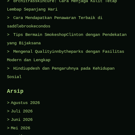
drchitrasskincure: Cara Menjaga Kulit Tetap
Lembap Sepanjang Hari
Cara Mendapatkan Penawaran Terbaik di
saddlebrookecondos
Tips Bermain SmokeshopClinton dengan Pendekatan
yang Bijaksana
Mengenal Qualityinnbytheparks dengan Fasilitas
Modern dan Lengkap
Hindiupdesh dan Pengaruhnya pada Kehidupan
Sosial
Arsip
Agustus 2026
Juli 2026
Juni 2026
Mei 2026