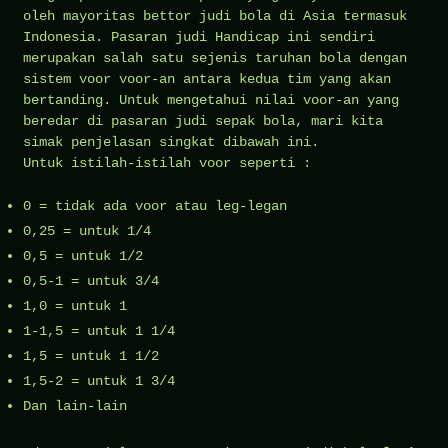
oleh mayoritas bettor judi bola di Asia termasuk
Indonesia. Pasaran judi Handicap ini sendiri
merupakan salah satu sejenis taruhan bola dengan
sistem voor voor-an antara kedua tim yang akan
bertanding. Untuk mengetahui nilai voor-an yang
beredar di pasaran judi sepak bola, mari kita
simak penjelasan singkat dibawah ini.
Untuk istilah-istilah voor seperti :
0 = tidak ada voor atau leg-legan
0,25 = untuk 1/4
0,5 = untuk 1/2
0,5-1 = untuk 3/4
1,0 = untuk 1
1-1,5 = untuk 1 1/4
1,5 = untuk 1 1/2
1,5-2 = untuk 1 3/4
Dan lain-lain