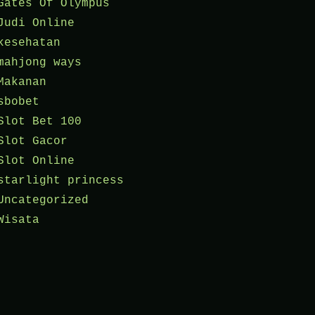
Gates Of Olympus
Judi Online
kesehatan
mahjong ways
Makanan
sbobet
Slot Bet 100
Slot Gacor
Slot Online
starlight princess
Uncategorized
Wisata