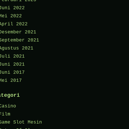
Februari 2023
Juni 2022
Mei 2022
April 2022
Desember 2021
September 2021
Agustus 2021
Juli 2021
Juni 2021
Juni 2017
Mei 2017
ategori
Casino
Film
Game Slot Mesin