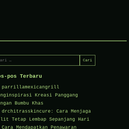
ri
tuk:
os-pos Terbaru
parrillamexicangrill
enginspirasi Kreasi Panggang
engan Bumbu Khas
drchitrasskincure: Cara Menjaga
ulit Tetap Lembap Sepanjang Hari
Cara Mendapatkan Penawaran