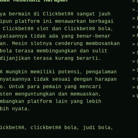
ya bermain di Clickbet88 sangat jauh
ipun platform ini menawarkan berbagai
 Clickbet88 slot dan Clickbet88 bola,
yataannya tidak ada yang benar-benar
an. Mesin slotnya cenderung membosankan
bola terasa membingungkan dan sulit
dijanjikan terasa kurang berarti.
8 mungkin memiliki potensi, pengalaman
nyataannya tidak sesuai dengan harapan
o. Untuk para pemain yang mencari
sten menguntungkan dan memuaskan,
mbangkan platform lain yang lebih
bih nyata.
ickbet88
,
clickbet88 bola
,
judi bola
,