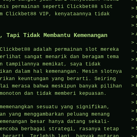
nis permainan seperti Clickbet88 slot
m Clickbet88 VIP, kenyataannya tidak
, Tapi Tidak Membantu Kemenangan
Clickbet88 adalah permainan slot mereka
erlihat sangat menarik dan beragam tema
n tampilannya memikat, saya tidak
ikan dalam hal kemenangan. Mesin slotnya
rikan keuntungan yang berarti. Seiring
lai merasa bahwa meskipun banyak pilihan
monoton dan tidak memberi kepuasan.
memenangkan sesuatu yang signifikan,
an yang menggambarkan peluang menang
emenangan besar hanya datang sekali-
encoba berbagai strategi, rasanya tetap
 berarti. Terlebih lagi, banyak putaran