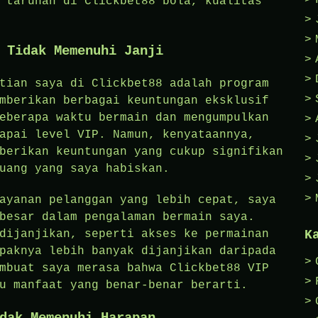
 taruhan di Clickbet88 bola, kualitas
 Tidak Memenuhi Janji
tian saya di Clickbet88 adalah program
mberikan berbagai keuntungan eksklusif
eberapa waktu bermain dan mengumpulkan
apai level VIP. Namun, kenyataannya,
berikan keuntungan yang cukup signifikan
uang yang saya habiskan.
ayanan pelanggan yang lebih cepat, saya
besar dalam pengalaman bermain saya.
dijanjikan, seperti akses ke permainan
K
paknya lebih banyak dijanjikan daripada
mbuat saya merasa bahwa Clickbet88 VIP
u manfaat yang benar-benar berarti.
dak Memenuhi Harapan