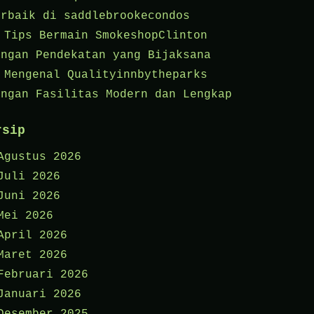
erbaik di saddlebrookecondos
Tips Bermain SmokeshopClinton
engan Pendekatan yang Bijaksana
Mengenal Qualityinnbytheparks
engan Fasilitas Modern dan Lengkap
rsip
Agustus 2026
Juli 2026
Juni 2026
Mei 2026
April 2026
Maret 2026
Februari 2026
Januari 2026