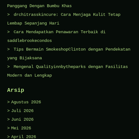
Panggang Dengan Bumbu Khas
drchitrasskincure: Cara Menjaga Kulit Tetap
Lembap Sepanjang Hari
Cara Mendapatkan Penawaran Terbaik di
saddlebrookecondos
Tips Bermain SmokeshopClinton dengan Pendekatan
yang Bijaksana
Mengenal Qualityinnbytheparks dengan Fasilitas
Modern dan Lengkap
Arsip
Agustus 2026
Juli 2026
Juni 2026
Mei 2026
April 2026