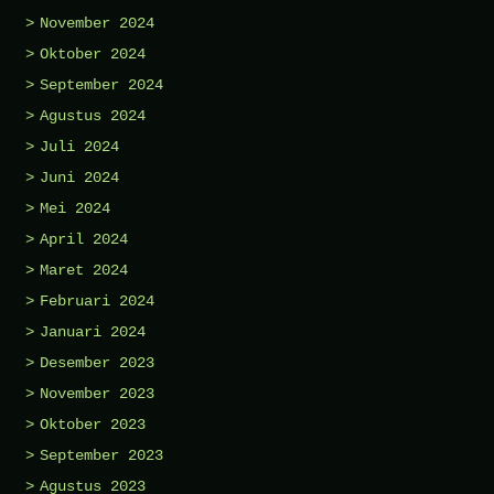
November 2024
Oktober 2024
September 2024
Agustus 2024
Juli 2024
Juni 2024
Mei 2024
April 2024
Maret 2024
Februari 2024
Januari 2024
Desember 2023
November 2023
Oktober 2023
September 2023
Agustus 2023