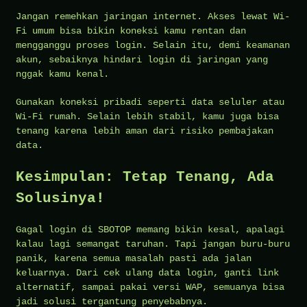
Jangan remehkan jaringan internet. Akses lewat Wi-
Fi umum bisa bikin koneksi kamu rentan dan
mengganggu proses login. Selain itu, demi keamanan
akun, sebaiknya hindari login di jaringan yang
nggak kamu kenal.
Gunakan koneksi pribadi seperti data seluler atau
Wi-Fi rumah. Selain lebih stabil, kamu juga bisa
tenang karena lebih aman dari risiko pembajakan
data.
Kesimpulan: Tetap Tenang, Ada
Solusinya!
Gagal login di SBOTOP memang bikin kesal, apalagi
kalau lagi semangat taruhan. Tapi jangan buru-buru
panik, karena semua masalah pasti ada jalan
keluarnya. Dari cek ulang data login, ganti link
alternatif, sampai pakai versi WAP, semuanya bisa
jadi solusi tergantung penyebabnya.