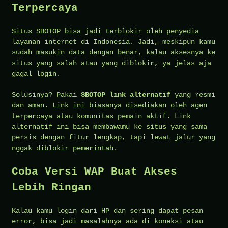
Terpercaya
Situs SBOTOP bisa jadi terblokir oleh penyedia
layanan internet di Indonesia. Jadi, meskipun kamu
sudah masukin data dengan benar, kalau aksesnya ke
situs yang salah atau yang diblokir, ya jelas aja
gagal login.
Solusinya? Pakai
SBOTOP link alternatif
yang resmi
dan aman. Link ini biasanya disediakan oleh agen
terpercaya atau komunitas pemain aktif. Link
alternatif ini bisa membawamu ke situs yang sama
persis dengan fitur lengkap, tapi lewat jalur yang
nggak diblokir pemerintah.
Coba Versi WAP Buat Akses
Lebih Ringan
Kalau kamu login dari HP dan sering dapat pesan
error, bisa jadi masalahnya ada di koneksi atau