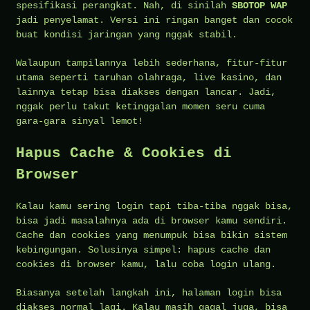
spesifikasi perangkat. Nah, di sinilah
SBOTOP WAP
jadi penyelamat. Versi ini ringan banget dan cocok
buat kondisi jaringan yang nggak stabil.
Walaupun tampilannya lebih sederhana, fitur-fitur
utama seperti taruhan olahraga, live kasino, dan
lainnya tetap bisa diakses dengan lancar. Jadi,
nggak perlu takut ketinggalan momen seru cuma
gara-gara sinyal lemot!
Hapus Cache & Cookies di
Browser
Kalau kamu sering login tapi tiba-tiba nggak bisa,
bisa jadi masalahnya ada di browser kamu sendiri.
Cache dan cookies yang menumpuk bisa bikin sistem
kebingungan. Solusinya simpel: hapus cache dan
cookies di browser kamu, lalu coba login ulang.
Biasanya setelah langkah ini, halaman login bisa
diakses normal lagi. Kalau masih gagal juga, bisa