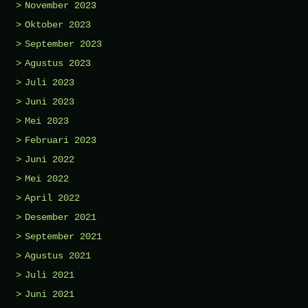
November 2023
Oktober 2023
September 2023
Agustus 2023
Juli 2023
Juni 2023
Mei 2023
Februari 2023
Juni 2022
Mei 2022
April 2022
Desember 2021
September 2021
Agustus 2021
Juli 2021
Juni 2021