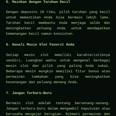
5.
Mainkan dengan Taruhan Kecil
Dengan deposito 10 ribu, pilih taruhan yang kecil
untuk memastikan Anda bisa bermain lebih lama.
Taruhan kecil membantu Anda menjaga saldo dan
meningkatkan peluang Anda untuk mendapatkan
kemenangan kecil namun konsisten.
6.
Kenali Mesin Slot Favorit Anda
Setiap mesin slot memiliki karakteristiknya
sendiri. Luangkan waktu untuk mengenal berbagai
mesin slot dan pilih yang paling Anda sukai.
Beberapa mesin mungkin memiliki fitur bonus atau
permainan tambahan yang bisa meningkatkan
kesenangan dan peluang menang Anda.
7.
Jangan Terburu-Buru
Bermain slot adalah tentang bersenang-senang.
Jangan terburu-buru dalam mengambil keputusan atau
berusaha mengejar kerugian. Nikmati permainan dan