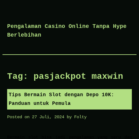
Skip
to
Pengalaman Casino Online Tanpa Hype
content
Berlebihan
Tag:
pasjackpot maxwin
Tips Bermain Slot dengan Depo 10K:
Panduan untuk Pemula
Posted on
27 Juli, 2024
by
Folty
Bermain slot bisa jadi pengalaman yang seru dan