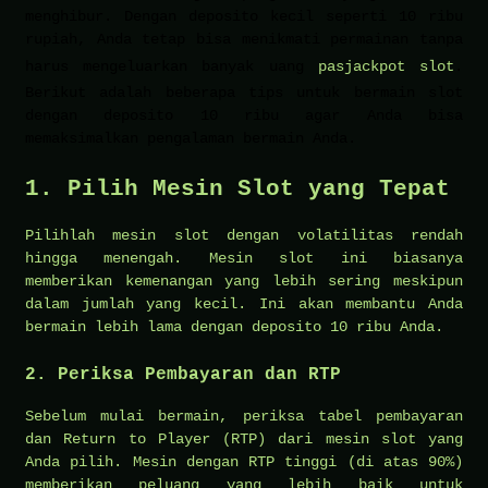
menghibur. Dengan deposito kecil seperti 10 ribu
rupiah, Anda tetap bisa menikmati permainan tanpa
harus mengeluarkan banyak uang
pasjackpot slot
.
Berikut adalah beberapa tips untuk bermain slot
dengan deposito 10 ribu agar Anda bisa
memaksimalkan pengalaman bermain Anda.
1.
Pilih Mesin Slot yang Tepat
Pilihlah mesin slot dengan volatilitas rendah
hingga menengah. Mesin slot ini biasanya
memberikan kemenangan yang lebih sering meskipun
dalam jumlah yang kecil. Ini akan membantu Anda
bermain lebih lama dengan deposito 10 ribu Anda.
2.
Periksa Pembayaran dan RTP
Sebelum mulai bermain, periksa tabel pembayaran
dan Return to Player (RTP) dari mesin slot yang
Anda pilih. Mesin dengan RTP tinggi (di atas 90%)
memberikan peluang yang lebih baik untuk