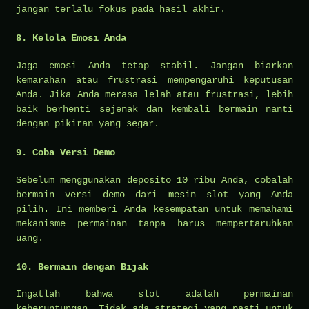
jangan terlalu fokus pada hasil akhir.
8.
Kelola Emosi Anda
Jaga emosi Anda tetap stabil. Jangan biarkan
kemarahan atau frustrasi mempengaruhi keputusan
Anda. Jika Anda merasa lelah atau frustrasi, lebih
baik berhenti sejenak dan kembali bermain nanti
dengan pikiran yang segar.
9.
Coba Versi Demo
Sebelum menggunakan deposito 10 ribu Anda, cobalah
bermain versi demo dari mesin slot yang Anda
pilih. Ini memberi Anda kesempatan untuk memahami
mekanisme permainan tanpa harus mempertaruhkan
uang.
10.
Bermain dengan Bijak
Ingatlah bahwa slot adalah permainan
keberuntungan. Tidak ada strategi yang pasti untuk