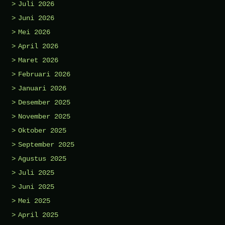
Juli 2026
Juni 2026
Mei 2026
April 2026
Maret 2026
Februari 2026
Januari 2026
Desember 2025
November 2025
Oktober 2025
September 2025
Agustus 2025
Juli 2025
Juni 2025
Mei 2025
April 2025