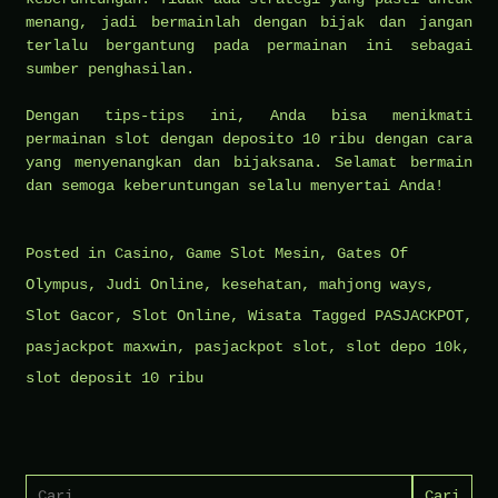
menang, jadi bermainlah dengan bijak dan jangan
terlalu bergantung pada permainan ini sebagai
sumber penghasilan.
Dengan tips-tips ini, Anda bisa menikmati
permainan slot dengan deposito 10 ribu dengan cara
yang menyenangkan dan bijaksana. Selamat bermain
dan semoga keberuntungan selalu menyertai Anda!
Posted in
Casino
,
Game Slot Mesin
,
Gates Of
Olympus
,
Judi Online
,
kesehatan
,
mahjong ways
,
Slot Gacor
,
Slot Online
,
Wisata
Tagged
PASJACKPOT
,
pasjackpot maxwin
,
pasjackpot slot
,
slot depo 10k
,
slot deposit 10 ribu
Cari